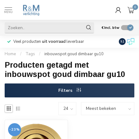
0
MENU
€
Incl. btw
Veel producten
uit voorraad
leverbaar
Wij verze
9.1
Home
/
Tags
/
inbouwspot goud dimbaar gu10
Producten getagd met
inbouwspot goud dimbaar gu10
Filters
-23%