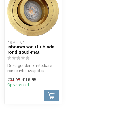
R&M LINE
Inbouwspot Tilt blade
rond goud-mat
Deze gouden kantelbare
ronde inbouwspot is
gemaakt van aluminium.
€16,95
€21,95
Door de fraa...
Op voorraad