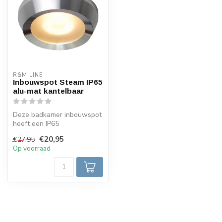
R&M LINE
Inbouwspot Steam IP65
alu-mat kantelbaar
Deze badkamer inbouwspot
heeft een IP65
afdichtingsklasse,
€20,95
€27,95
spatwaterdicht en sto...
Op voorraad