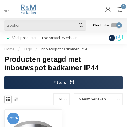
0
MENU
€
Incl. btw
Veel producten
uit voorraad
leverbaar
Wij verze
9.1
Home
/
Tags
/
inbouwspot badkamer IP44
Producten getagd met
inbouwspot badkamer IP44
Filters
-25%