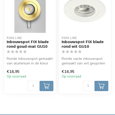
R&M LINE
R&M LINE
Inbouwspot FIX blade
Inbouwspot FIX blade
rond goud-mat GU10
rond wit GU10
Ronde inbouwspot gemaakt
Ronde vaste inbouwspot
van aluminium in de kleur
gemaakt van wit gespoten
goud-mat . Dit inbouw
aluminium. Geschikt voor
€16,95
€16,95
armatu...
GU10 L...
Op voorraad
Op voorraad