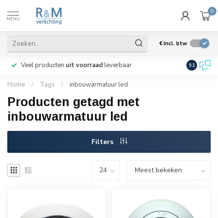
0
MENU
€
Incl. btw
Veel producten
uit voorraad
leverbaar
Wij verze
9.1
Home
/
Tags
/
inbouwarmatuur led
Producten getagd met
inbouwarmatuur led
Filters