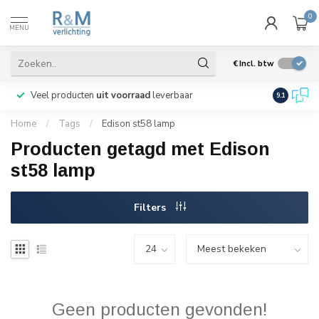
0
MENU
€
Incl. btw
Veel producten
uit voorraad
leverbaar
Wij verze
9.1
Home
/
Tags
/
Edison st58 lamp
Producten getagd met Edison
st58 lamp
Filters
Geen producten gevonden!