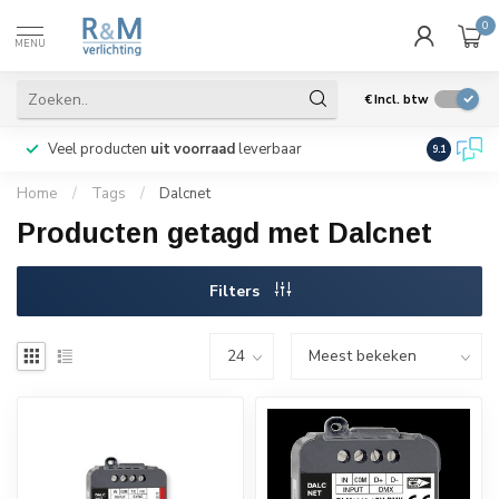
0
MENU
€
Incl. btw
Veel producten
uit voorraad
leverbaar
Wij verze
9.1
Home
/
Tags
/
Dalcnet
Producten getagd met Dalcnet
Filters