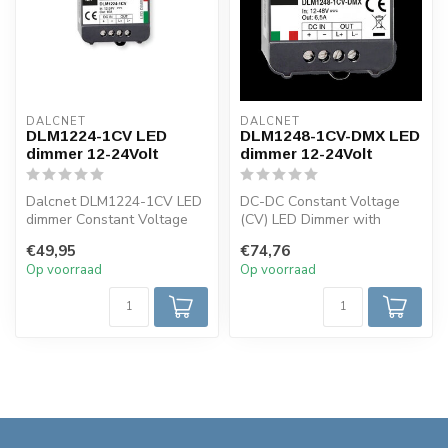
DALCNET
DALCNET
DLM1224-1CV LED
DLM1248-1CV-DMX LED
dimmer 12-24Volt
dimmer 12-24Volt
Dalcnet DLM1224-1CV LED
DC-DC Constant Voltage
dimmer Constant Voltage
(CV) LED Dimmer with
(CV) . Enkel kanaals Voltage
Single Channel; Supply
€49,95
€74,76
12-...
Voltage 12-48...
Op voorraad
Op voorraad