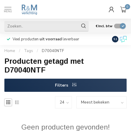
0
MENU
€
Incl. btw
Veel producten
uit voorraad
leverbaar
Wij verze
9.1
Home
/
Tags
/
D70040NTF
Producten getagd met
D70040NTF
Filters
Geen producten gevonden!