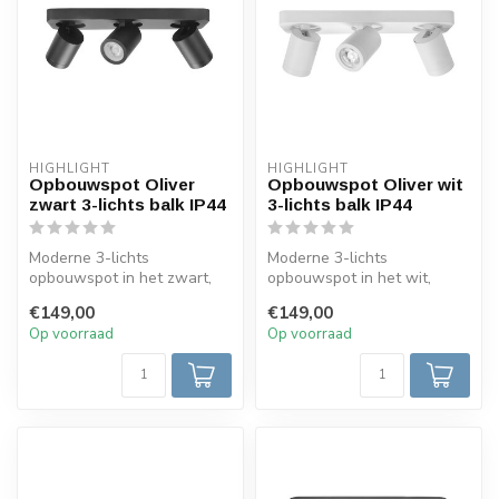
HIGHLIGHT
HIGHLIGHT
Opbouwspot Oliver
Opbouwspot Oliver wit
zwart 3-lichts balk IP44
3-lichts balk IP44
Moderne 3-lichts
Moderne 3-lichts
opbouwspot in het zwart,
opbouwspot in het wit,
geschikt voor gebruik in de
geschikt voor gebruik in de
€149,00
€149,00
badkamer I...
badkamer IP4...
Op voorraad
Op voorraad