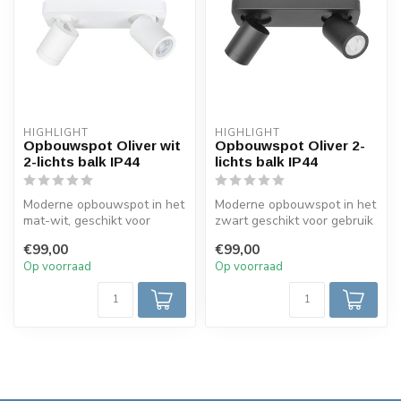
HIGHLIGHT
HIGHLIGHT
Opbouwspot Oliver wit
Opbouwspot Oliver 2-
2-lichts balk IP44
lichts balk IP44
Moderne opbouwspot in het
Moderne opbouwspot in het
mat-wit, geschikt voor
zwart geschikt voor gebruik
gebruik in de badkamer
in de badkamer IP44. De sp...
€99,00
€99,00
IP44. De...
Op voorraad
Op voorraad