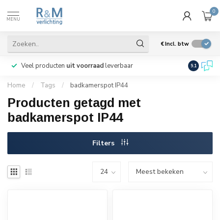
0
MENU
€
Incl. btw
Veel producten
uit voorraad
leverbaar
Wij verze
9.1
Home
/
Tags
/
badkamerspot IP44
Producten getagd met
badkamerspot IP44
Filters