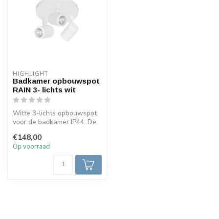
HIGHLIGHT
Badkamer opbouwspot
RAIN 3- lichts wit
Witte 3-lichts opbouwspot
voor de badkamer IP44. De
spot is zo gemaakt dat er
€148,00
ge...
Op voorraad