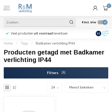
0
MENU
€
Incl. btw
Veel producten
uit voorraad
leverbaar
Wij verze
9.1
Home
/
Tags
/
Badkamer verlichting IP44
Producten getagd met Badkamer
verlichting IP44
Filters