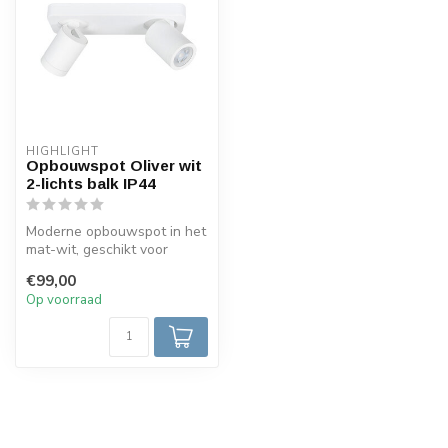
HIGHLIGHT
Opbouwspot Oliver wit
2-lichts balk IP44
Moderne opbouwspot in het
mat-wit, geschikt voor
gebruik in de badkamer
€99,00
IP44. De...
Op voorraad