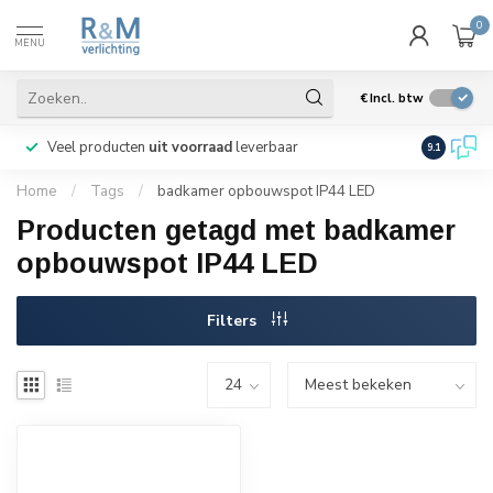
0
MENU
€
Incl. btw
Veel producten
uit voorraad
leverbaar
Wij verze
9.1
Home
/
Tags
/
badkamer opbouwspot IP44 LED
Producten getagd met badkamer
opbouwspot IP44 LED
Filters