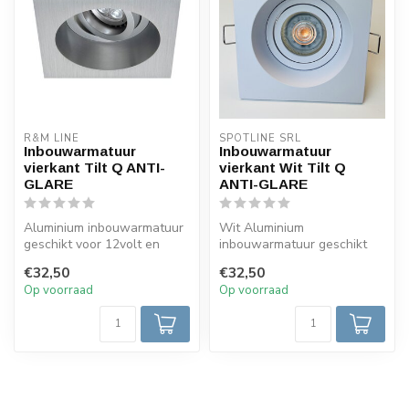
R&M LINE
SPOTLINE SRL
Inbouwarmatuur
Inbouwarmatuur
vierkant Tilt Q ANTI-
vierkant Wit Tilt Q
GLARE
ANTI-GLARE
Aluminium inbouwarmatuur
Wit Aluminium
geschikt voor 12volt en
inbouwarmatuur geschikt
230volt LED Lampen. Deze
voor 12volt en 230volt LED
€32,50
€32,50
Inbouw...
Lampen. Deze In...
Op voorraad
Op voorraad