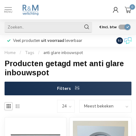
0
MENU
€
Incl. btw
Veel producten
uit voorraad
leverbaar
Wij verze
9.1
Home
/
Tags
/
anti glare inbouwspot
Producten getagd met anti glare
inbouwspot
Filters