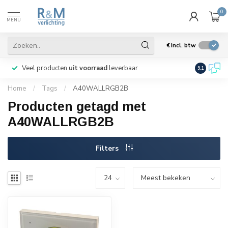
0
MENU
€
Incl. btw
Veel producten
uit voorraad
leverbaar
Wij verze
9.1
Home
/
Tags
/
A40WALLRGB2B
Producten getagd met
A40WALLRGB2B
Filters