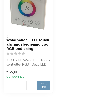
QLT
Wandpaneel LED Touch
afstandsbediening voor
RGB bediening
2.4GHz RF Wand LED Touch
controller RGB . Deze LED
afstandsbediening kunt u
€55,00
geb...
Op voorraad