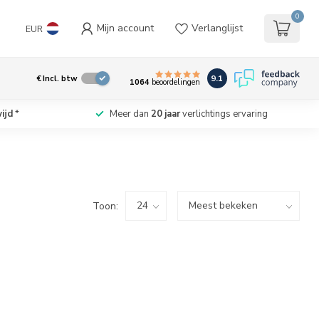
0
Mijn account
Verlanglijst
EUR
9.1
€
Incl. btw
1064
beoordelingen
ijd
*
Meer dan
20 jaar
verlichtings ervaring
Toon: