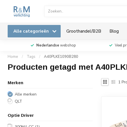
Alle categorieën
Groothandel/B2B
Blog
Nederlandse
webshop
Veel p
Home
/
Tags
/
A40PLKE1090B280
Producten getagd met A40PL
1
Pro
Merken
Alle merken
QLT
Optie Driver
300MA CC
(1)