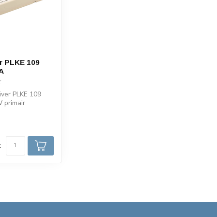
r PLKE 109
A
iver PLKE 109
primair
0PLKE1090B280).
m...
d
k