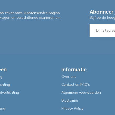
Abonneer 
an zeker onze klantenservice pagina.
Blijf op de hoo
 vragen en verschillende manieren om
eën
Informatie
ng
Over ons
chting
Contact en FAQ's
lverlichting
Algemene voorwaarden
Disclaimer
ting
Privacy Policy