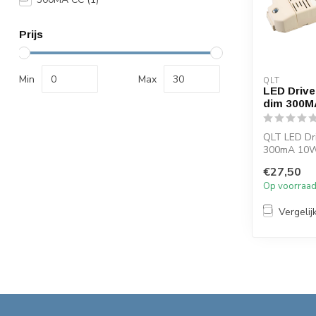
Prijs
Min
Max
QLT
LED Drive
dim 300M
QLT LED Dr
300mA 10W 
dimbaar(A4
€27,50
Met deze di
Op voorraa
Vergelij