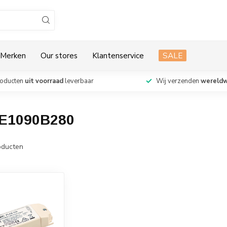
Merken
Our stores
Klantenservice
SALE
roducten
uit voorraad
leverbaar
Wij verzenden
wereldw
KE1090B280
ducten