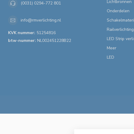
Lichtbronnen
(0031) 0294-772 801
Onderdelen
Schakelmateri
info@rmverlichting.nl
Railverlichting
KVK nummer:
51254816
LED Strip verl
btw-nummer:
NL002451228B22
Meer
LED