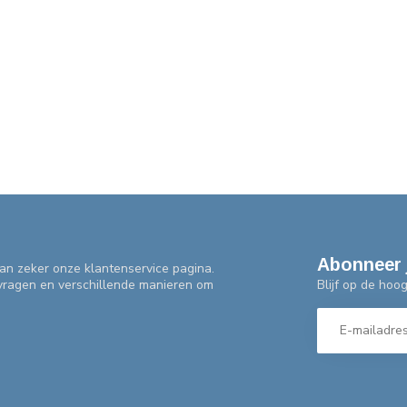
Abonneer 
an zeker onze klantenservice pagina.
Blijf op de hoo
 vragen en verschillende manieren om