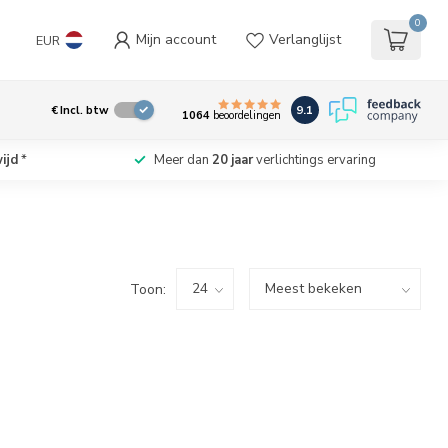
0
Mijn account
Verlanglijst
EUR
9.1
€
Incl. btw
1064
beoordelingen
ijd
*
Meer dan
20 jaar
verlichtings ervaring
Toon: