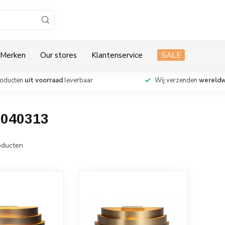
Merken
Our stores
Klantenservice
SALE
roducten
uit voorraad
leverbaar
Wij verzenden
wereldw
9040313
ducten