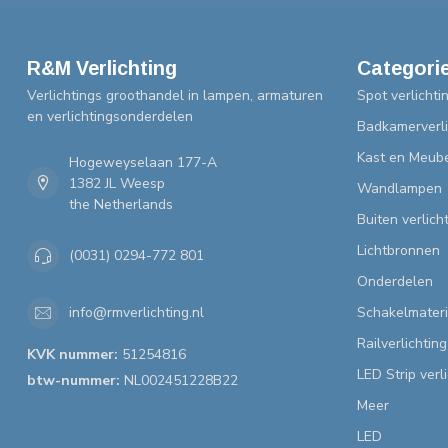
R&M Verlichting
Categori
Verlichtings groothandel in lampen, armaturen
Spot verlichti
en verlichtingsonderdelen
Badkamerverli
Kast en Meube
Hogeweyselaan 177-A
1382 JL Weesp
Wandlampen
the Netherlands
Buiten verlich
Lichtbronnen
(0031) 0294-772 801
Onderdelen
Schakelmateri
info@rmverlichting.nl
Railverlichting
KVK nummer:
51254816
LED Strip verl
btw-nummer:
NL002451228B22
Meer
LED