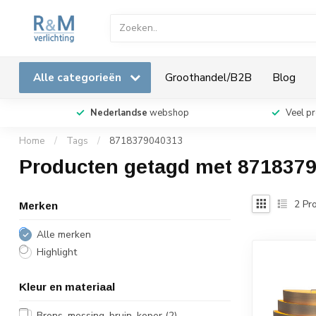
Alle categorieën
Groothandel/B2B
Blog
Nederlandse
webshop
Veel p
Home
/
Tags
/
8718379040313
Producten getagd met 871837
2
Pro
Merken
Alle merken
Highlight
Kleur en materiaal
Brons, messing, bruin, koper
(2)