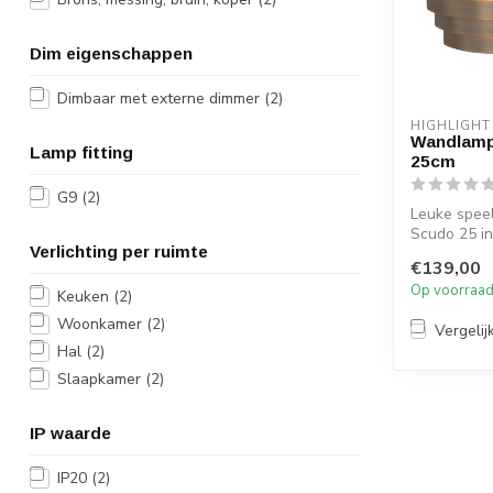
Dim eigenschappen
Dimbaar met externe dimmer
(2)
HIGHLIGHT
Wandlamp
Lamp fitting
25cm
G9
(2)
Leuke spee
Scudo 25 in
Verlichting per ruimte
Geschikt v
€139,00
vol...
Op voorraa
Keuken
(2)
Woonkamer
(2)
Vergelij
Hal
(2)
Slaapkamer
(2)
IP waarde
IP20
(2)