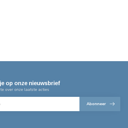
je op onze nieuwsbrief
gte over onze laatste acties
Abonneer