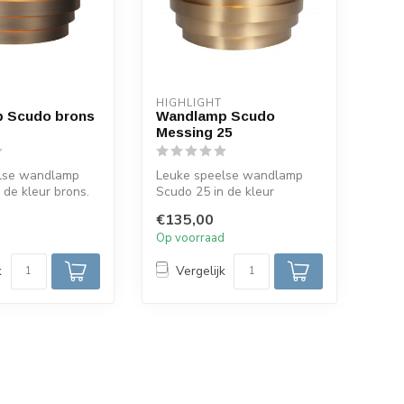
HIGHLIGHT
 Scudo brons
Wandlamp Scudo
Messing 25
lse wandlamp
Leuke speelse wandlamp
 de kleur brons.
Scudo 25 in de kleur
oor een G9 230
messing en geschikt voor
€135,00
een G9 230...
d
Op voorraad
k
Vergelijk