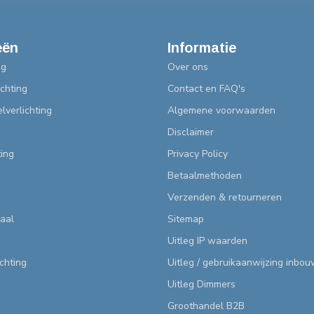
eën
Informatie
ng
Over ons
chting
Contact en FAQ's
lverlichting
Algemene voorwaarden
Disclaimer
ting
Privacy Policy
Betaalmethoden
Verzenden & retourneren
aal
Sitemap
Uitleg IP waarden
ichting
Uitleg / gebruikaanwijzing inbo
Uitleg Dimmers
Groothandel B2B