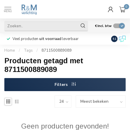
0
MENU
€
Incl. btw
Veel producten
uit voorraad
leverbaar
Wij verze
9.1
Home
/
Tags
/
8711500889089
Producten getagd met
8711500889089
Filters
Geen producten gevonden!