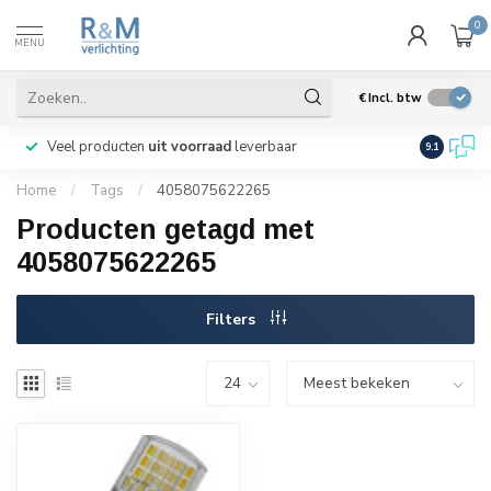
0
MENU
€
Incl. btw
Veel producten
uit voorraad
leverbaar
Wij verze
9.1
Home
/
Tags
/
4058075622265
Producten getagd met
4058075622265
Filters