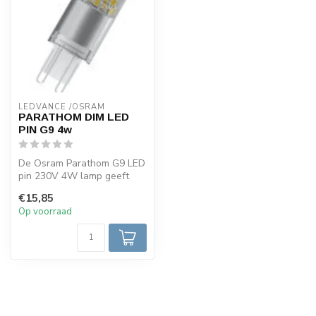
LEDVANCE /OSRAM 
PARATHOM DIM LED
PIN G9 4w
De Osram Parathom G9 LED
pin 230V 4W lamp geeft
een mooie warme lichtkleur
€15,85
van 2...
Op voorraad