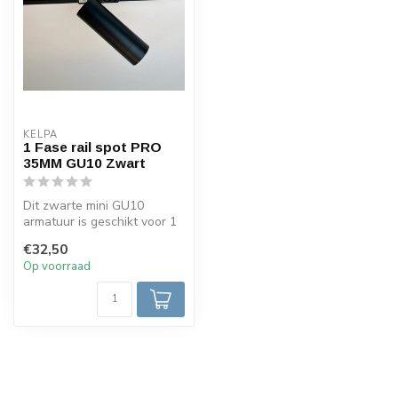
KELPA
1 Fase rail spot PRO
35MM GU10 Zwart
Dit zwarte mini GU10
armatuur is geschikt voor 1
Fase rails. In dezek leine
€32,50
spo...
Op voorraad