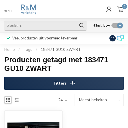
0
MENU
€
Incl. btw
Veel producten
uit voorraad
leverbaar
Wij verze
9.1
Home
/
Tags
/
183471 GU10 ZWART
Producten getagd met 183471
GU10 ZWART
Filters