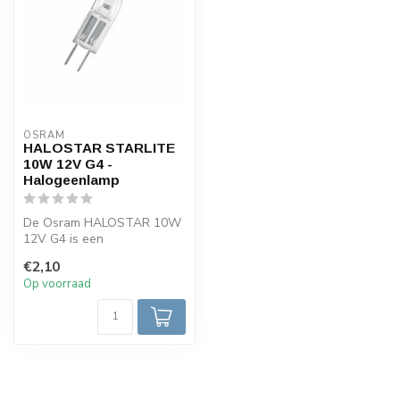
OSRAM
HALOSTAR STARLITE
10W 12V G4 -
Halogeenlamp
De Osram HALOSTAR 10W
12V G4 is een
halogeenlamp die warm wit
€2,10
licht (2800K) pro...
Op voorraad