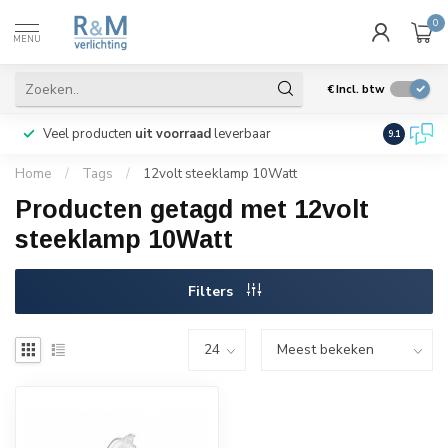
0
MENU
€
Incl. btw
Veel producten
uit voorraad
leverbaar
Wij verze
9.1
Home
/
Tags
/
12volt steeklamp 10Watt
Producten getagd met 12volt
steeklamp 10Watt
Filters