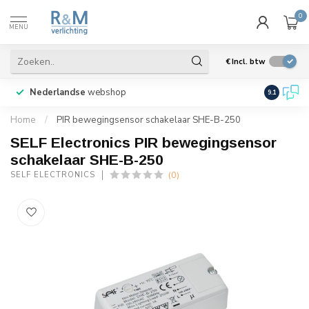
0
MENU
€
Incl. btw
Nederlandse
webshop
Veel prod
9.1
Home
/
PIR bewegingsensor schakelaar SHE-B-250
SELF Electronics PIR bewegingsensor
schakelaar SHE-B-250
(0)
SELF ELECTRONICS