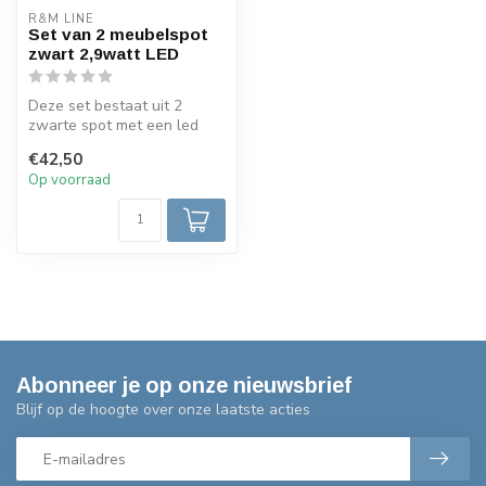
R&M LINE
Set van 2 meubelspot
zwart 2,9watt LED
Deze set bestaat uit 2
zwarte spot met een led
driver. Alleen 1 set
€42,50
leverbaar
Op voorraad
Abonneer je op onze nieuwsbrief
Blijf op de hoogte over onze laatste acties