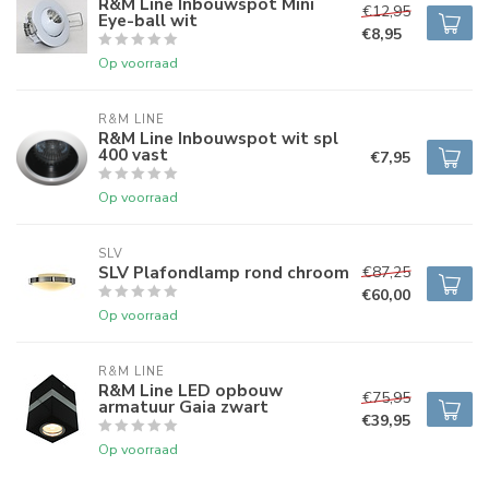
R&M Line Inbouwspot Mini
€12,95
Eye-ball wit
€8,95
Op voorraad
R&M LINE
R&M Line Inbouwspot wit spl
400 vast
€7,95
Op voorraad
SLV
SLV Plafondlamp rond chroom
€87,25
€60,00
Op voorraad
R&M LINE
R&M Line LED opbouw
€75,95
armatuur Gaia zwart
€39,95
Op voorraad