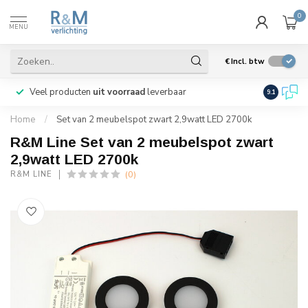
0
MENU
€
Incl. btw
Veel producten
uit voorraad
leverbaar
Wij verze
9.1
Home
/
Set van 2 meubelspot zwart 2,9watt LED 2700k
R&M Line Set van 2 meubelspot zwart
2,9watt LED 2700k
(0)
R&M LINE