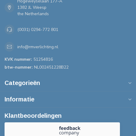
Hogeweyselaan 177-A
1382 JL Weesp
the Netherlands
(0031) 0294-772 801
info@rmverlichting.nl
KVK nummer:
51254816
btw-nummer:
NL002451228B22
Categorieën
Informatie
Klantbeoordelingen