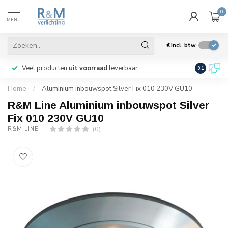
0
MENU
€
Incl. btw
Veel producten
uit voorraad
leverbaar
Wij verze
9.1
Home
/
Aluminium inbouwspot Silver Fix 010 230V GU10
R&M Line Aluminium inbouwspot Silver
Fix 010 230V GU10
(0)
R&M LINE