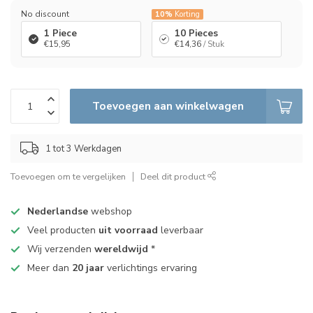
No discount
10%
Korting
1 Piece
10 Pieces
€15,95
€14,36
/ Stuk
Toevoegen aan winkelwagen
1 tot 3 Werkdagen
Toevoegen om te vergelijken
Deel dit product
Nederlandse
webshop
Veel producten
uit voorraad
leverbaar
Wij verzenden
wereldwijd
*
Meer dan
20 jaar
verlichtings ervaring