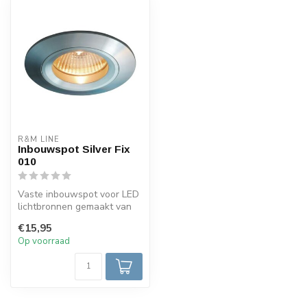
R&M LINE
Inbouwspot Silver Fix
010
Vaste inbouwspot voor LED
lichtbronnen gemaakt van
spuitgiet aluminium met
€15,95
gedra...
Op voorraad