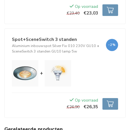
Op voorraad
€23,03
€23,40
Spot+SceneSwitch 3 standen
-2%
Aluminium inbouwspot Silver Fix 010 230V GU10
+
SceneSwitch 3 standen GU10 lamp 5w
+
Op voorraad
€26,35
€26,90
Gerelateerde producten