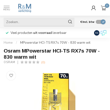
0
MENU
€
Incl. btw
Veel producten
uit voorraad
leverbaar
Wij verze
9.1
Home
/
MPowerstar HCI-TS RX7s 70W - 830 warm wit
Osram MPowerstar HCI-TS RX7s 70W -
830 warm wit
(0)
OSRAM