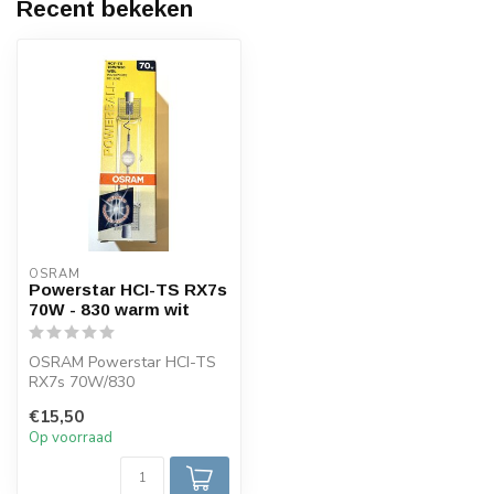
Recent bekeken
OSRAM
Powerstar HCI-TS RX7s
70W - 830 warm wit
OSRAM Powerstar HCI-TS
RX7s 70W/830
metaalhalide lamp met
€15,50
warm wit licht (3000K)...
Op voorraad