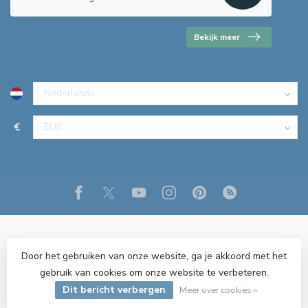
Bekijk meer
€
Door het gebruiken van onze website, ga je akkoord met het
gebruik van cookies om onze website te verbeteren.
© Copyright 2026 R&M Verlichting
- Powered by
Lightspeed
-
Dit bericht verbergen
Lightspeed design
by
Dyvelopment
Meer over cookies »