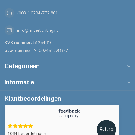
(0031) 0294-772 801
info@rmverlichting.nl
KVK nummer:
51254816
btw-nummer:
NL002451228B22
Categorieën
Informatie
Klantbeoordelingen
9.1
/10
1064 beoordelingen