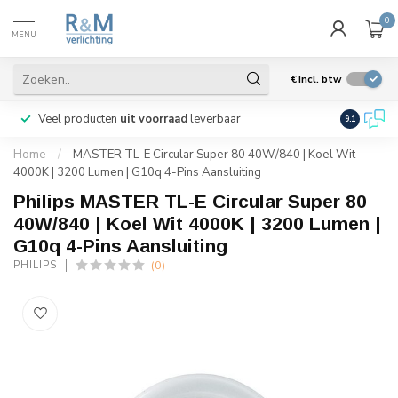
0
MENU
€
Incl. btw
Veel producten
uit voorraad
leverbaar
Wij verze
9.1
Home
/
MASTER TL-E Circular Super 80 40W/840 | Koel Wit
4000K | 3200 Lumen | G10q 4-Pins Aansluiting
Philips MASTER TL-E Circular Super 80
40W/840 | Koel Wit 4000K | 3200 Lumen |
G10q 4-Pins Aansluiting
(0)
PHILIPS