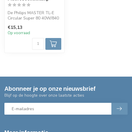
De Philips MASTER TL-E
Circular Super 80 40W/840
produceert koel wit licht
€15,13
(4000...
Op voorraad
Abonneer je op onze nieuwsbrief
Blijf op de hoogte over onze laatste acties