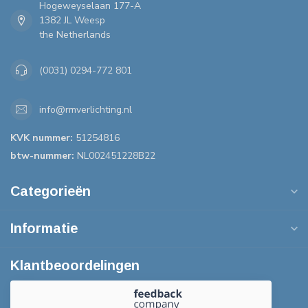
Hogeweyselaan 177-A
1382 JL Weesp
the Netherlands
(0031) 0294-772 801
info@rmverlichting.nl
KVK nummer:
51254816
btw-nummer:
NL002451228B22
Categorieën
Informatie
Klantbeoordelingen