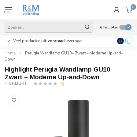
0
MENU
€
Incl. btw
Veel producten
uit voorraad
leverbaar
Wij verze
9.1
Home
/
Perugia Wandlamp GU10– Zwart – Moderne Up-and-
Down
Highlight Perugia Wandlamp GU10–
Zwart – Moderne Up-and-Down
(0)
HIGHLIGHT