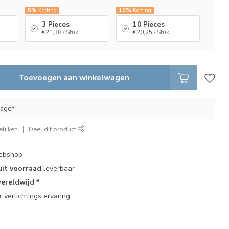
5%
Korting
10%
Korting
3 Pieces
10 Pieces
€21,38
/ Stuk
€20,25
/ Stuk
Toevoegen aan winkelwagen
dagen
lijken
Deel dit product
bshop
uit voorraad
leverbaar
ereldwijd
*
r
verlichtings ervaring