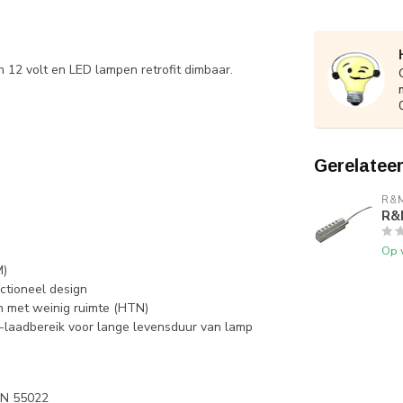
12 volt en LED lampen retrofit dimbaar.
Gerelatee
R&M
R&M
Op 
M)
nctioneel design
n met weinig ruimte (HTN)
-laadbereik voor lange levensduur van lamp
EN 55022