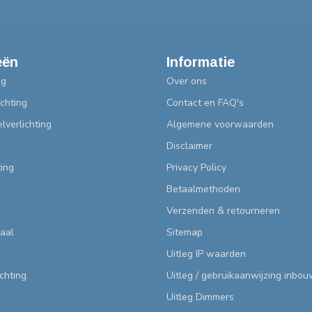
eën
Informatie
ng
Over ons
chting
Contact en FAQ's
lverlichting
Algemene voorwaarden
Disclaimer
ting
Privacy Policy
Betaalmethoden
Verzenden & retourneren
aal
Sitemap
Uitleg IP waarden
ichting
Uitleg / gebruikaanwijzing inbo
Uitleg Dimmers