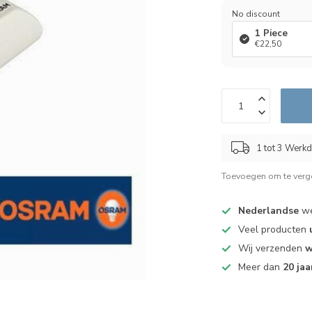
No discount
1 Piece
€22,50
1 tot 3 Werk
Toevoegen om te verge
Nederlandse
we
Veel producten
Wij verzenden
w
Meer dan
20 jaa