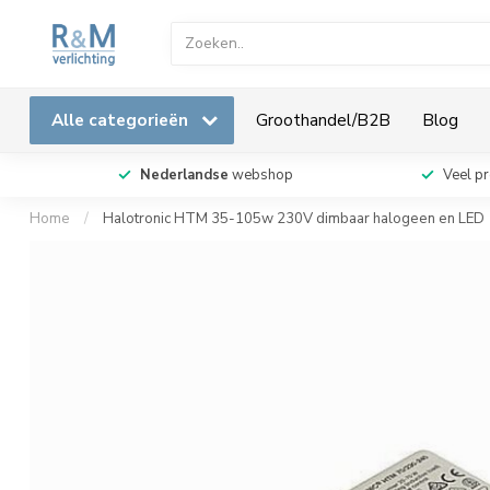
Alle categorieën
Groothandel/B2B
Blog
Nederlandse
webshop
Veel p
Home
/
Halotronic HTM 35-105w 230V dimbaar halogeen en LED