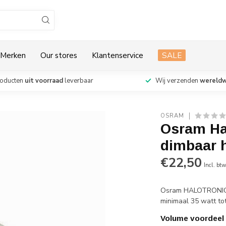
Merken
Our stores
Klantenservice
SALE
roducten
uit voorraad
leverbaar
Wij verzenden
wereldw
OSRAM
Osram Ha
dimbaar 
€22,50
Incl. bt
Osram HALOTRONIC H
minimaal 35 watt to
Volume voordeel