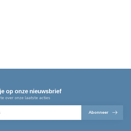
je op onze nieuwsbrief
gte over onze laatste acties
Abonneer