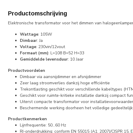
Productomschrijving
Elektronische transformator voor het dimmen van halogeenlampen 
Wattage
: 105W
Dimbaar
: Ja
Voltage
: 230vin/12vout
Formaat (mm)
: L=108 B=52 H=33
Gemiddelde levensduur
: 10 Jaar
Productvoordelen
Dimbaar via aansnijdimmer en afsnijdimmer
Zeer laag stroomverlies dankzij hoge efficiëntie
Trekontlasting geschikt voor verschillende kabeltypes (HT
Geschikt voor ruimte-kritieke installatie dankzij compact fu
Uiterst compacte transformator voor installatievoorwaarde
Beschermende werking doorheen het volledige gedeeltelijk
Productkenmerken
Lijnfrequentie: 50…60 Hz
RI-onderdrukking: conform EN 55015 (A1: 2007)/CISPR 15, 