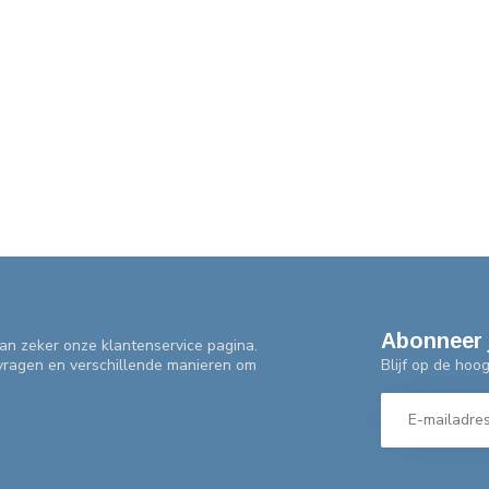
Abonneer 
an zeker onze klantenservice pagina.
Blijf op de hoo
 vragen en verschillende manieren om