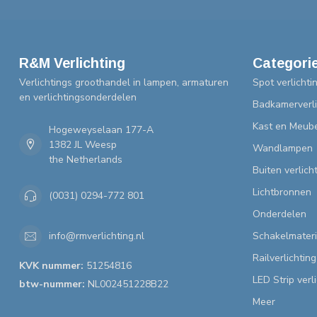
R&M Verlichting
Categori
Verlichtings groothandel in lampen, armaturen
Spot verlichti
en verlichtingsonderdelen
Badkamerverli
Kast en Meube
Hogeweyselaan 177-A
1382 JL Weesp
Wandlampen
the Netherlands
Buiten verlich
Lichtbronnen
(0031) 0294-772 801
Onderdelen
Schakelmateri
info@rmverlichting.nl
Railverlichting
KVK nummer:
51254816
LED Strip verl
btw-nummer:
NL002451228B22
Meer