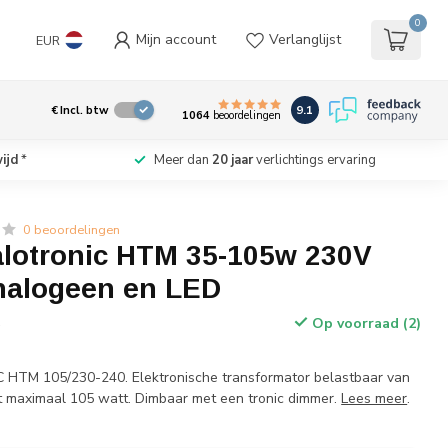
0
Mijn account
Verlanglijst
EUR
9.1
€
Incl. btw
1064
beoordelingen
ijd
*
Meer dan
20 jaar
verlichtings ervaring
0 beoordelingen
lotronic HTM 35-105w 230V
halogeen en LED
Op voorraad (2)
w
TM 105/230-240. Elektronische transformator belastbaar van
t maximaal 105 watt. Dimbaar met een tronic dimmer.
Lees meer
.