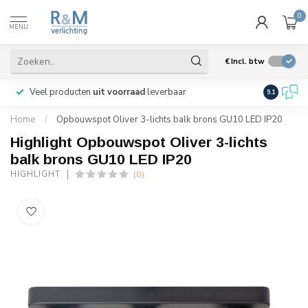
0
MENU
€
Incl. btw
Veel producten
uit voorraad
leverbaar
Wij verze
9.1
Home
/
Opbouwspot Oliver 3-lichts balk brons GU10 LED IP20
Highlight Opbouwspot Oliver 3-lichts
balk brons GU10 LED IP20
(0)
HIGHLIGHT