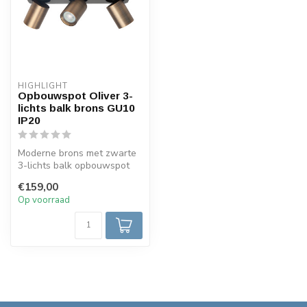
HIGHLIGHT
Opbouwspot Oliver 3-
lichts balk brons GU10
IP20
Moderne brons met zwarte
3-lichts balk opbouwspot
toepasbaar in verschillende
€159,00
i...
Op voorraad