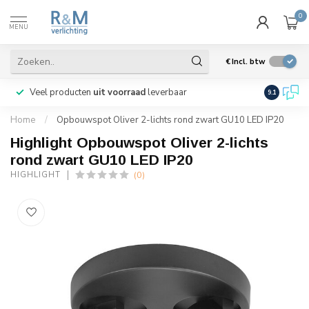
0
MENU
€
Incl. btw
Veel producten
uit voorraad
leverbaar
Wij verze
9.1
Home
/
Opbouwspot Oliver 2-lichts rond zwart GU10 LED IP20
Highlight Opbouwspot Oliver 2-lichts
rond zwart GU10 LED IP20
(0)
HIGHLIGHT