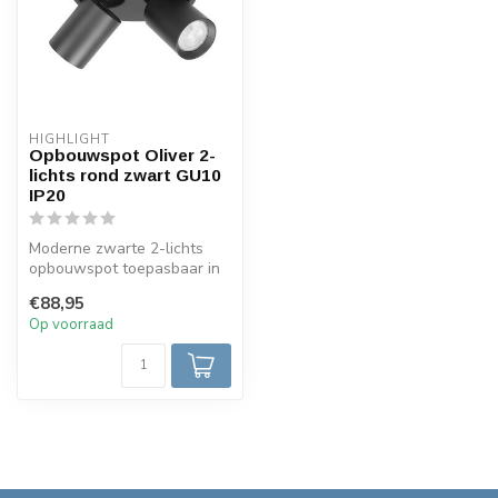
HIGHLIGHT
Opbouwspot Oliver 2-
lichts rond zwart GU10
IP20
Moderne zwarte 2-lichts
opbouwspot toepasbaar in
verschillende interieur
€88,95
stijlen...
Op voorraad