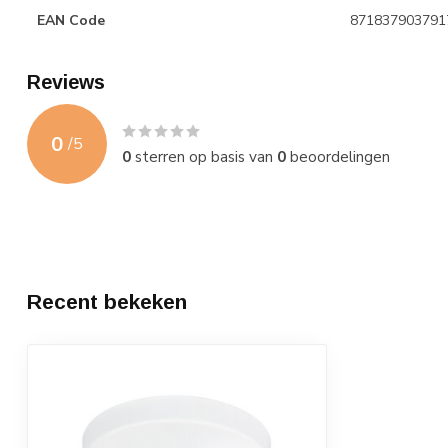
EAN Code
871837903791
Reviews
0
/
5
0
sterren op basis van
0
beoordelingen
Recent bekeken