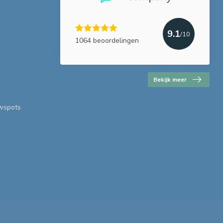
9.1
/10
1064 beoordelingen
Bekijk meer
uwspots