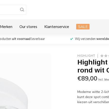
Merken
Our stores
Klantenservice
SALE
roducten
uit voorraad
leverbaar
Wij verzenden
wereldw
HIGHLIGHT
Highlight
rond wit
€89,00
Incl. bt
Moderne witte 2-lich
kunt deze spot comb
kiezen uit verschil