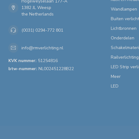
Hogeweyselaan 177-A
1382 JL Weesp
Wandlampen
the Netherlands
Buiten verlich
Lichtbronnen
(0031) 0294-772 801
Onderdelen
Schakelmateri
info@rmverlichting.nl
Railverlichting
KVK nummer:
51254816
LED Strip verl
btw-nummer:
NL002451228B22
Meer
LED