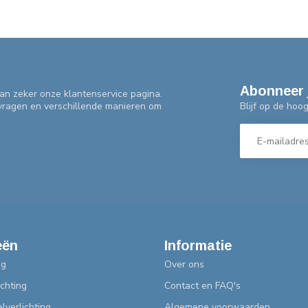
Abonneer 
an zeker onze klantenservice pagina.
Blijf op de hoo
 vragen en verschillende manieren om
eën
Informatie
ng
Over ons
chting
Contact en FAQ's
lverlichting
Algemene voorwaarden