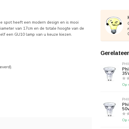
De spot heeft een modern design en is mooi
diameter van 17cm en de totale hoogte van de
zelf een GU10 lamp van u keuze kiezen.
Gerelatee
 en draaibaar.
PHI
everd).
Ph
35
Op 
PHI
Ph
50
Op 