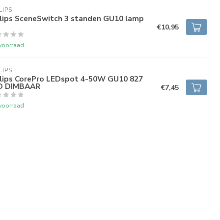
LIPS
ilips SceneSwitch 3 standen GU10 lamp
€10,95
voorraad
LIPS
ilips CorePro LEDspot 4-50W GU10 827
D DIMBAAR
€7,45
voorraad