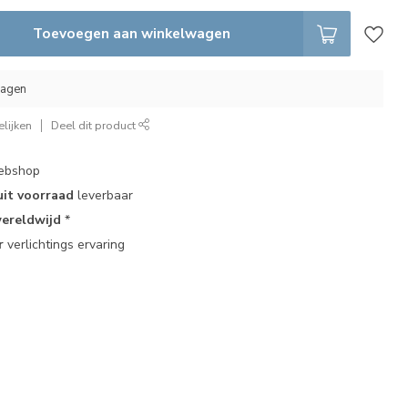
Toevoegen aan winkelwagen
dagen
lijken
Deel dit product
bshop
uit voorraad
leverbaar
ereldwijd
*
r
verlichtings ervaring