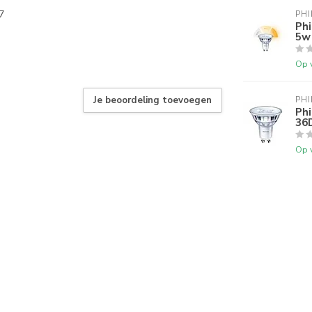
7
PHI
Ph
5w
Op 
Je beoordeling toevoegen
PHI
Ph
36
Op 