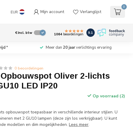
0
Mijn account
Verlanglijst
EUR
9.1
€
Incl. btw
1064
beoordelingen
ijd
*
Meer dan
20 jaar
verlichtings ervaring
0 beoordelingen
 Opbouwspot Oliver 2-lichts
 GU10 LED IP20
Op voorraad (2)
w
ts opbouwspot toepasbaar in verschillende interieur stijlen. U
ineren met 2 GU10 lampen (deze zijn los verkrijgbaar). U kunt
lende modellen en dim mogelijkheden.
Lees meer
.