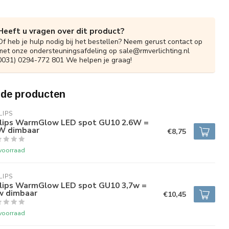
Heeft u vragen over dit product?
Of heb je hulp nodig bij het bestellen? Neem gerust contact op
met onze ondersteuningsafdeling op
sale@rmverlichting.nl
0031) 0294-772 801 We helpen je graag!
rde producten
LIPS
ilips WarmGlow LED spot GU10 2.6W =
W dimbaar
€8,75
voorraad
LIPS
ilips WarmGlow LED spot GU10 3,7w =
w dimbaar
€10,45
voorraad