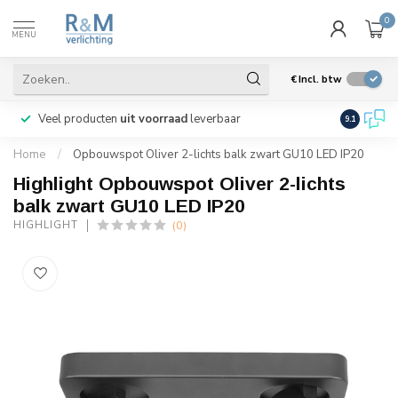
0
MENU
€
Incl. btw
Veel producten
uit voorraad
leverbaar
Wij verze
9.1
Home
/
Opbouwspot Oliver 2-lichts balk zwart GU10 LED IP20
Highlight Opbouwspot Oliver 2-lichts
balk zwart GU10 LED IP20
(0)
HIGHLIGHT