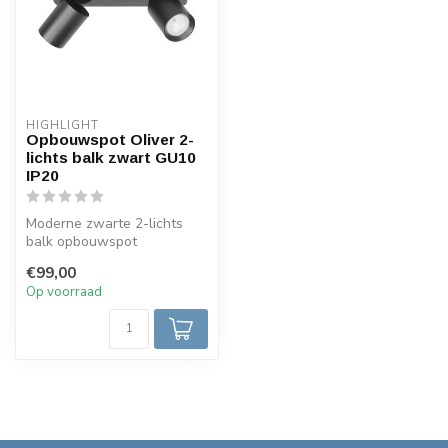
HIGHLIGHT
Opbouwspot Oliver 2-
lichts balk zwart GU10
IP20
Moderne zwarte 2-lichts
balk opbouwspot
toepasbaar in verschillende
€99,00
interieur s...
Op voorraad