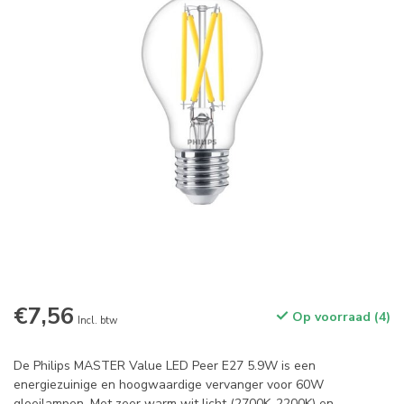
€7,56
Op voorraad (4)
Incl. btw
De Philips MASTER Value LED Peer E27 5.9W is een
energiezuinige en hoogwaardige vervanger voor 60W
gloeilampen. Met zeer warm wit licht (2700K-2200K) en