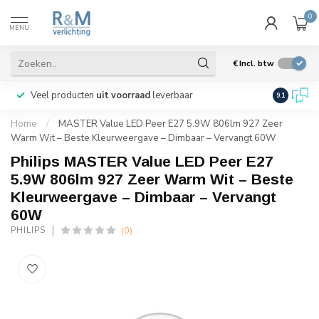
0
MENU
€
Incl. btw
Veel producten
uit voorraad
leverbaar
Wij verze
9.1
Home
/
MASTER Value LED Peer E27 5.9W 806lm 927 Zeer
Warm Wit – Beste Kleurweergave – Dimbaar – Vervangt 60W
Philips MASTER Value LED Peer E27
5.9W 806lm 927 Zeer Warm Wit – Beste
Kleurweergave – Dimbaar – Vervangt
60W
(0)
PHILIPS