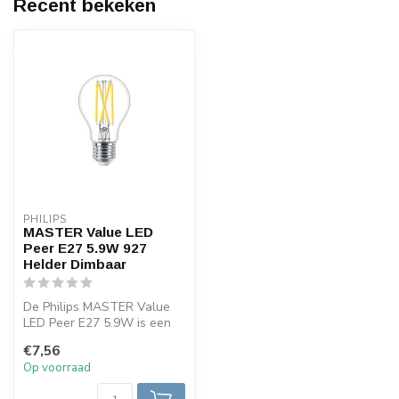
Recent bekeken
PHILIPS
MASTER Value LED
Peer E27 5.9W 927
Helder Dimbaar
De Philips MASTER Value
LED Peer E27 5.9W is een
energiezuinige en
€7,56
hoogwaardige ...
Op voorraad