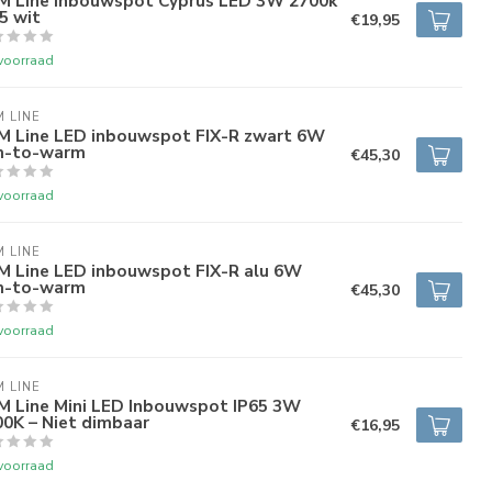
M Line Inbouwspot Cyprus LED 3W 2700k
5 wit
€19,95
voorraad
 LINE
M Line LED inbouwspot FIX-R zwart 6W
m-to-warm
€45,30
voorraad
 LINE
M Line LED inbouwspot FIX-R alu 6W
m-to-warm
€45,30
voorraad
 LINE
M Line Mini LED Inbouwspot IP65 3W
0K – Niet dimbaar
€16,95
voorraad