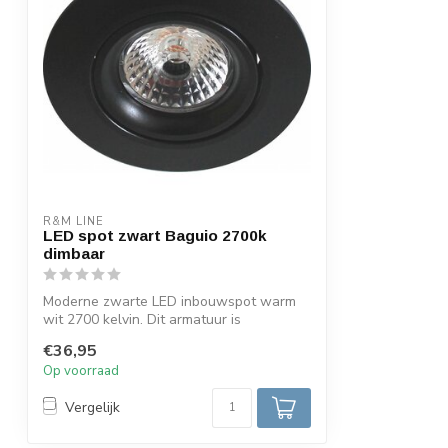
Kantelbaar
Zwenkbereik
30gr
Energielabel armatuur
A+
Garantie
3 jaar
Made in
China
R&M LINE
LED spot zwart Baguio 2700k
dimbaar
Moderne zwarte LED inbouwspot warm
wit 2700 kelvin. Dit armatuur is
uitgevoerd m...
€36,95
Op voorraad
Vergelijk