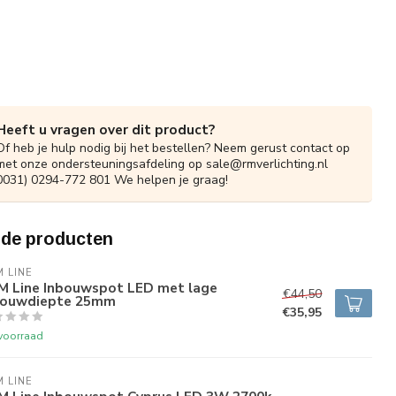
Heeft u vragen over dit product?
Of heb je hulp nodig bij het bestellen? Neem gerust contact op
met onze ondersteuningsafdeling op
sale@rmverlichting.nl
0031) 0294-772 801 We helpen je graag!
rde producten
 LINE
M Line Inbouwspot LED met lage
€44,50
bouwdiepte 25mm
€35,95
voorraad
 LINE