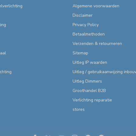
lverlichting
Algemene voorwaarden
Disclaimer
ting
Privacy Policy
Betaalmethoden
Verzenden & retourneren
aal
Sitemap
Uitleg IP waarden
ichting
Uitleg / gebruikaanwijzing inbo
Uitleg Dimmers
Groothandel B2B
Verlichting reparatie
stores