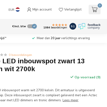
0
Mijn account
Verlanglijst
EUR
9.1
€
Incl. btw
1064
beoordelingen
ijd
*
Meer dan
20 jaar
verlichtings ervaring
0 beoordelingen
 LED inbouwspot zwart 13
m wit 2700k
Op voorraad (9)
w
inbouwspot warm wit 2700 kelvin. Dit armatuur is uitgevoerd
ip. Deze inbouwspot zwart is compleet geleverd met een Actec
mbaar met LED dimmers en tronic dimmers.
Lees meer
.