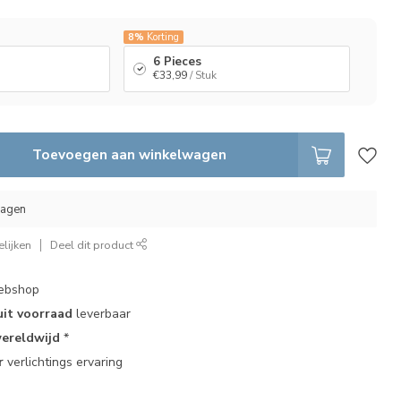
8%
Korting
6 Pieces
€33,99
/ Stuk
Toevoegen aan winkelwagen
dagen
lijken
Deel dit product
bshop
uit voorraad
leverbaar
ereldwijd
*
r
verlichtings ervaring