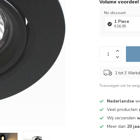
Volume voordeel
No discount
1 Piece
€36,95
1 tot 3 Werk
Toevoegen om te verge
Nederlandse
we
Veel producten
Wij verzenden
w
Meer dan
20 jaa