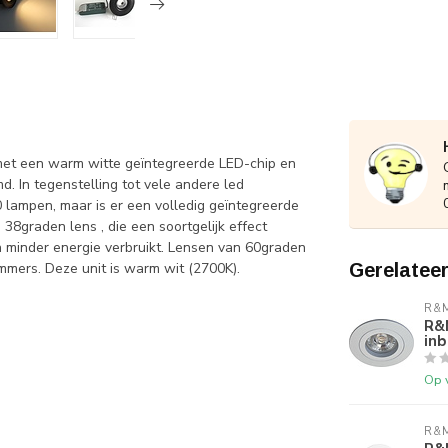
et een warm witte geïntegreerde LED-chip en
. In tegenstelling tot vele andere led
ampen, maar is er een volledig geïntegreerde
38graden lens , die een soortgelijk effect
n minder energie verbruikt. Lensen van 60graden
immers. Deze unit is warm wit (2700K).
Gerelatee
R&M
R&
in
Op 
R&M