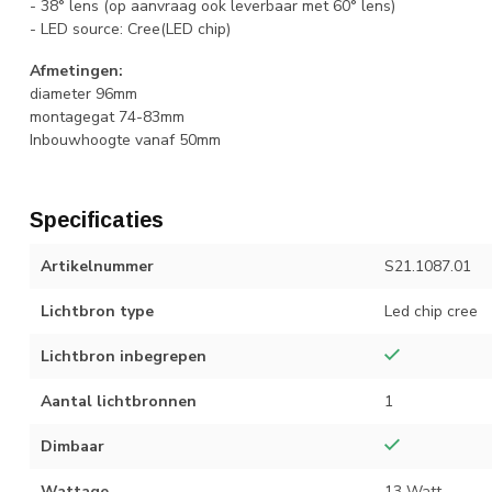
- 38° lens (op aanvraag ook leverbaar met 60° lens)
- LED source: Cree(LED chip)
Afmetingen:
diameter 96mm
montagegat 74-83mm
Inbouwhoogte vanaf 50mm
Specificaties
Artikelnummer
S21.1087.01
Lichtbron type
Led chip cree
Lichtbron inbegrepen
Aantal lichtbronnen
1
Dimbaar
Wattage
13 Watt