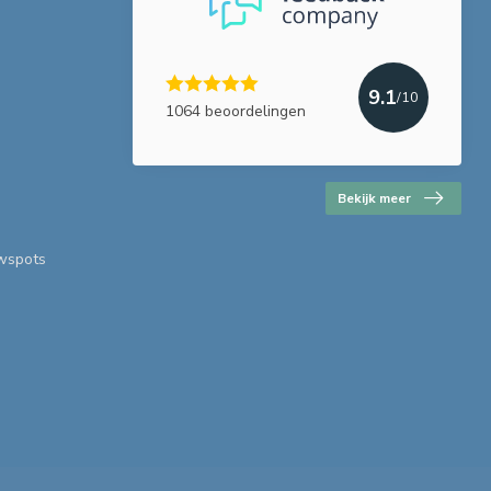
9.1
/10
1064 beoordelingen
Bekijk meer
uwspots