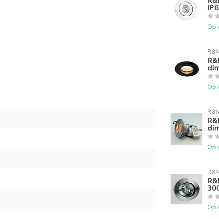
R&
IP6
Op 
R&M
R&
di
Op 
R&M
R&
di
Op 
R&M
R&
300
Op 