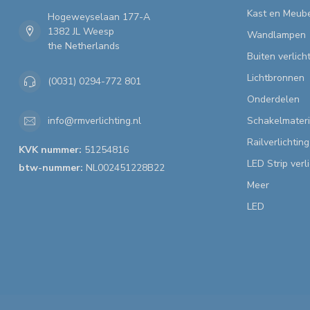
Kast en Meube
Hogeweyselaan 177-A
1382 JL Weesp
Wandlampen
the Netherlands
Buiten verlich
Lichtbronnen
(0031) 0294-772 801
Onderdelen
Schakelmateri
info@rmverlichting.nl
Railverlichting
KVK nummer:
51254816
LED Strip verl
btw-nummer:
NL002451228B22
Meer
LED