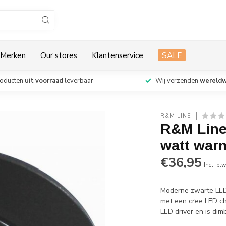
Merken
Our stores
Klantenservice
SALE
roducten
uit voorraad
leverbaar
Wij verzenden
wereldw
R&M LINE
R&M Line
watt war
€36,95
Incl. bt
Moderne zwarte LED 
met een cree LED ch
LED driver en is di