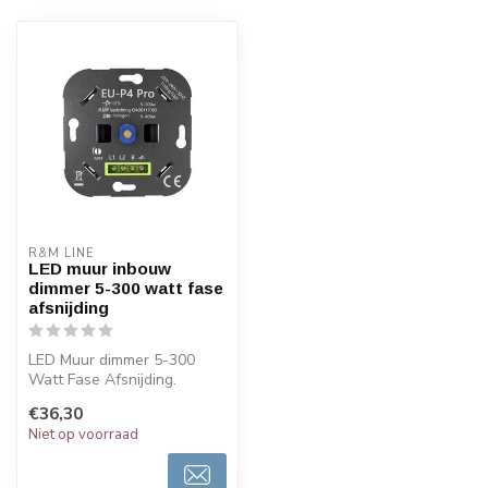
R&M LINE
LED muur inbouw
dimmer 5-300 watt fase
afsnijding
LED Muur dimmer 5-300
Watt Fase Afsnijding.
Geschikt voor standaard
€36,30
inbouwdozen ...
Niet op voorraad