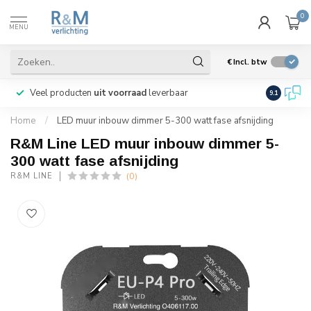
0
MENU
€
Incl. btw
Veel producten
uit voorraad
leverbaar
Wij verze
9.1
Home
/
LED muur inbouw dimmer 5-300 watt fase afsnijding
R&M Line LED muur inbouw dimmer 5-
300 watt fase afsnijding
(0)
R&M LINE