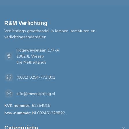
R&M Verlichting
Verlichtings groothandel in lampen, armaturen en
verlichtingsonderdelen
Hogeweyselaan 177-A
1382 JL Weesp
the Netherlands
(0031) 0294-772 801
info@rmverlichting.nl
KVK nummer:
51254816
btw-nummer:
NL002451228B22
Categorieën