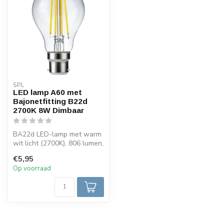
SPL
LED lamp A60 met
Bajonetfitting B22d
2700K 8W Dimbaar
BA22d LED-lamp met warm
wit licht (2700K), 806 lumen,
en dimfunctie. Perfect als...
€5,95
Op voorraad