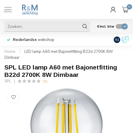
0
MENU
€
Incl. btw
Nederlandse
webshop
Veel prod
9.1
Home
/
LED lamp A60 met Bajonetfitting B22d 2700K 8W
Dimbaar
SPL LED lamp A60 met Bajonetfitting
B22d 2700K 8W Dimbaar
(0)
SPL