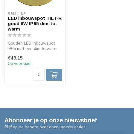
R&M LINE
LED inbouwspot TILT-R
goud 6W IP65 dim-to-
warm
Gouden LED inbouwspot
IP65 met een dim to warm
LED module 3000k-1800k.
€49,15
De 6 Watt...
Op voorraad
Abonneer je op onze nieuwsbrief
Blijf op de hoogte over onze laatste acties