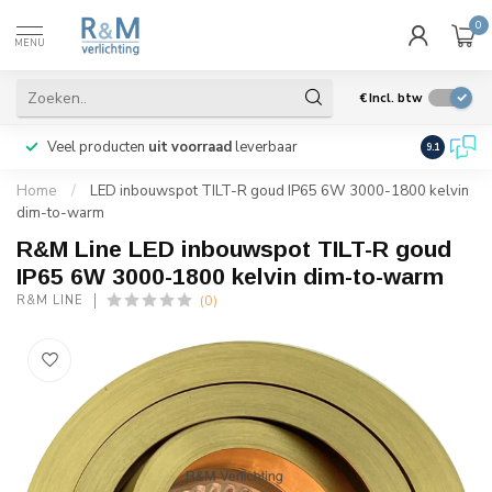
0
MENU
€
Incl. btw
Veel producten
uit voorraad
leverbaar
Wij verze
9.1
Home
/
LED inbouwspot TILT-R goud IP65 6W 3000-1800 kelvin
dim-to-warm
R&M Line LED inbouwspot TILT-R goud
IP65 6W 3000-1800 kelvin dim-to-warm
(0)
R&M LINE