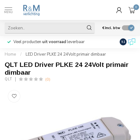
0
MENU
€
Incl. btw
Veel producten
uit voorraad
leverbaar
Wij verze
9.1
Home
/
LED Driver PLKE 24 24Volt primair dimbaar
QLT LED Driver PLKE 24 24Volt primair
dimbaar
(0)
QLT