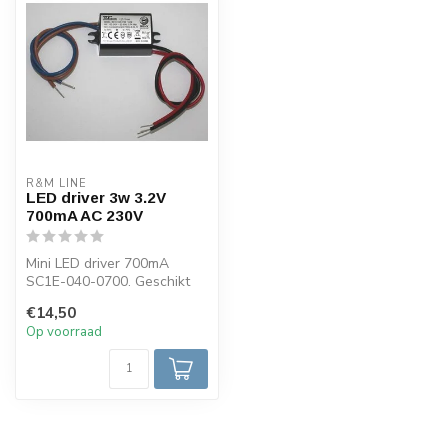
R&M LINE
LED driver 3w 3.2V
700mA AC 230V
Mini LED driver 700mA
SC1E-040-0700. Geschikt
voor het aansluiten van 1-3
€14,50
watt L...
Op voorraad