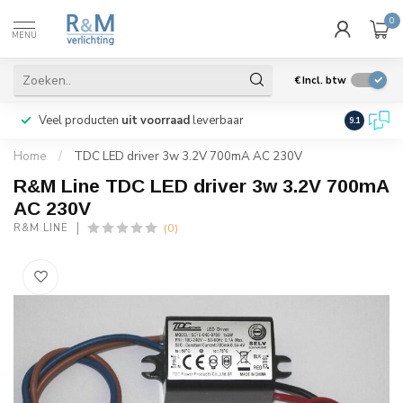
0
MENU
€
Incl. btw
Veel producten
uit voorraad
leverbaar
Wij verze
9.1
Home
/
TDC LED driver 3w 3.2V 700mA AC 230V
R&M Line TDC LED driver 3w 3.2V 700mA
AC 230V
(0)
R&M LINE