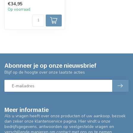
€34,95
w...
Op voorraad
Abonneer je op onze nieuwsbrief
Blijf op de hoogte over onze laatste acties
Meer informatie
Als u vragen heeft over onze producten of uw aankoop, bezoek
dan zeker onze klantenservice pagina. Hier vindt u onze
bedrijfsgegevens, antwoorden op veelgestelde vragen en
verschillende manieren om contact met ons op te nemen.