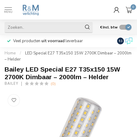
0
MENU
€
Incl. btw
Veel producten
uit voorraad
leverbaar
Wij verze
9.1
Home
/
LED Special E27 T35x150 15W 2700K Dimbaar – 2000lm
– Helder
Bailey LED Special E27 T35x150 15W
2700K Dimbaar – 2000lm – Helder
(0)
BAILEY