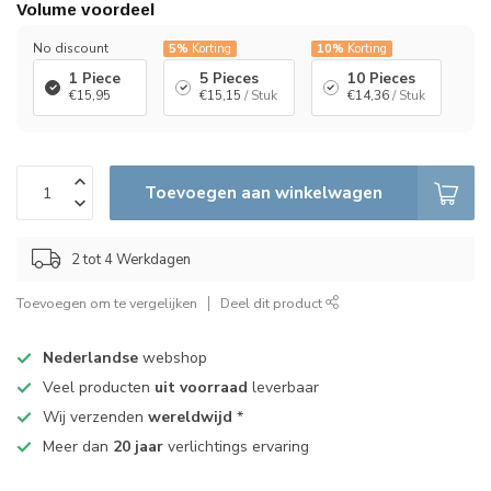
Volume voordeel
No discount
5%
Korting
10%
Korting
1 Piece
5 Pieces
10 Pieces
€15,95
€15,15
/ Stuk
€14,36
/ Stuk
Toevoegen aan winkelwagen
2 tot 4 Werkdagen
Toevoegen om te vergelijken
Deel dit product
Nederlandse
webshop
Veel producten
uit voorraad
leverbaar
Wij verzenden
wereldwijd
*
Meer dan
20 jaar
verlichtings ervaring