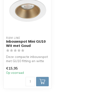
R&M LINE
Inbouwspot Mini GU10
Wit met Goud
Deze compacte inbouwspot
met GU10 fitting en witte
afwerking met gouden
€15,95
details ...
Op voorraad