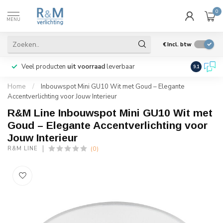
0
MENU
€
Incl. btw
Veel producten
uit voorraad
leverbaar
Wij verze
9.1
Home
/
Inbouwspot Mini GU10 Wit met Goud – Elegante
Accentverlichting voor Jouw Interieur
R&M Line Inbouwspot Mini GU10 Wit met
Goud – Elegante Accentverlichting voor
Jouw Interieur
(0)
R&M LINE