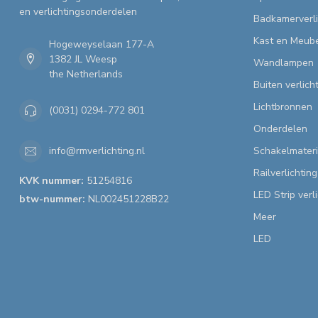
en verlichtingsonderdelen
Badkamerverli
Kast en Meube
Hogeweyselaan 177-A
1382 JL Weesp
Wandlampen
the Netherlands
Buiten verlich
Lichtbronnen
(0031) 0294-772 801
Onderdelen
Schakelmateri
info@rmverlichting.nl
Railverlichting
KVK nummer:
51254816
LED Strip verl
btw-nummer:
NL002451228B22
Meer
LED