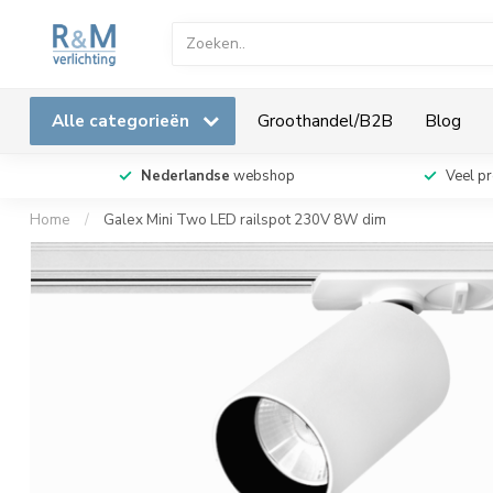
Alle categorieën
Groothandel/B2B
Blog
Nederlandse
webshop
Veel p
Home
/
Galex Mini Two LED railspot 230V 8W dim