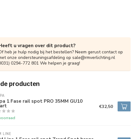
Heeft u vragen over dit product?
Of heb je hulp nodig bij het bestellen? Neem gerust contact op
met onze ondersteuningsafdeling op
sale@rmverlichting.nl
0031) 0294-772 801 We helpen je graag!
rde producten
PA
lpa 1 Fase rail spot PRO 35MM GU10
art
€32,50
voorraad
 LINE