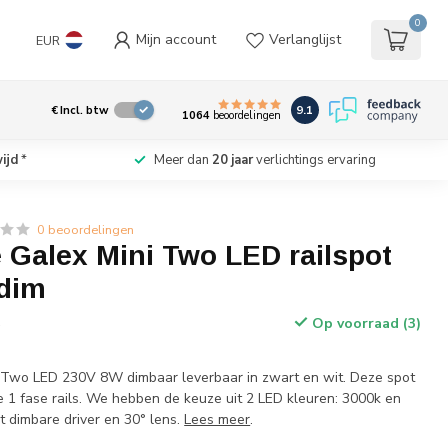
0
Mijn account
Verlanglijst
EUR
9.1
€
Incl. btw
1064
beoordelingen
ijd
*
Meer dan
20 jaar
verlichtings ervaring
0 beoordelingen
 Galex Mini Two LED railspot
dim
Op voorraad (3)
w
i Two LED 230V 8W dimbaar leverbaar in zwart en wit. Deze spot
e 1 fase rails. We hebben de keuze uit 2 LED kleuren: 3000k en
 dimbare driver en 30° lens.
Lees meer
.