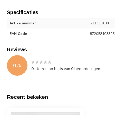
Specificaties
Artikelnummer
S11.1130.00
EAN Code
872058408325
Reviews
0
/
5
0
sterren op basis van
0
beoordelingen
Recent bekeken