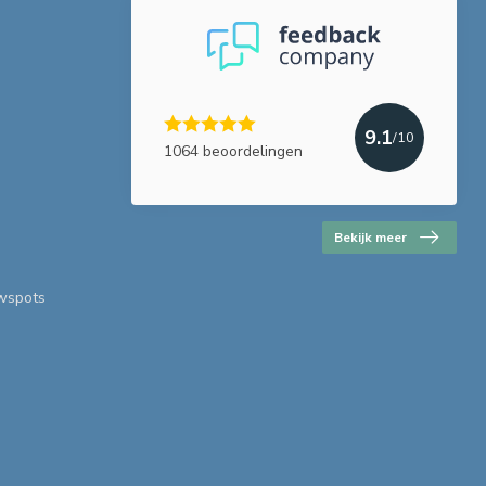
9.1
/10
1064 beoordelingen
Bekijk meer
uwspots