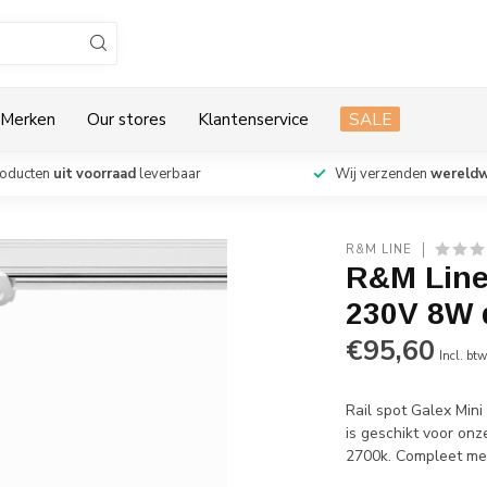
Merken
Our stores
Klantenservice
SALE
roducten
uit voorraad
leverbaar
Wij verzenden
wereldw
R&M LINE
R&M Line
230V 8W 
€95,60
Incl. bt
Rail spot Galex Min
is geschikt voor onz
2700k. Compleet met