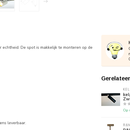
r echtheid. De spot is makkelijk te monteren op de
0º en 355º draaibaar
Gerelatee
KEL
ke
Zw
Op 
ens leverbaar.
R&M