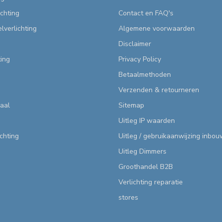
chting
Contact en FAQ's
lverlichting
Algemene voorwaarden
Disclaimer
ting
Privacy Policy
Betaalmethoden
Verzenden & retourneren
aal
Sitemap
Uitleg IP waarden
ichting
Uitleg / gebruikaanwijzing inbo
Uitleg Dimmers
Groothandel B2B
Verlichting reparatie
stores