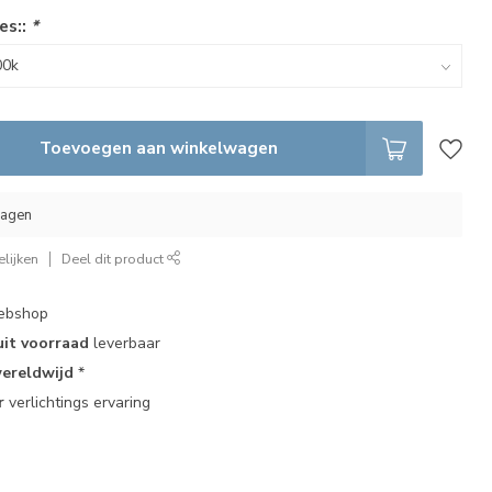
es::
*
Toevoegen aan winkelwagen
dagen
lijken
Deel dit product
bshop
uit voorraad
leverbaar
ereldwijd
*
r
verlichtings ervaring