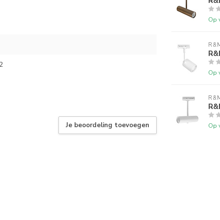
R&M
Op 
R&M
R&
2
Op 
R&M
R&M
Je beoordeling toevoegen
Op 