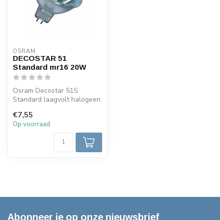
OSRAM
DECOSTAR 51
Standard mr16 20W
Osram Decostar 51S
Standard laagvolt halogeen
reflector lamp ,diameter
€7,55
51mm, 12 ...
Op voorraad
Abonneer je op onze nieuwsbrief