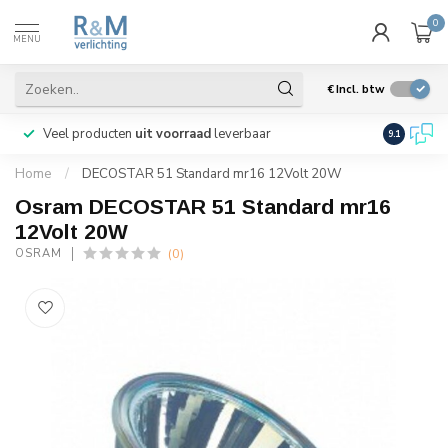
0
MENU
€
Incl. btw
Veel producten
uit voorraad
leverbaar
Wij verze
9.1
Home
/
DECOSTAR 51 Standard mr16 12Volt 20W
Osram DECOSTAR 51 Standard mr16
12Volt 20W
(0)
OSRAM