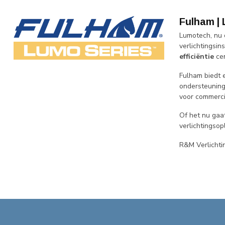
Fulham | 
Lumotech, nu
verlichtingsin
efficiëntie
cen
Fulham biedt 
ondersteunin
voor commercië
Of het nu ga
verlichtingso
R&M Verlichti