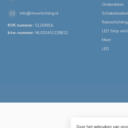
Onderdelen
Schakelmateri
info@rmverlichting.nl
Railverlichting
KVK nummer:
51254816
LED Strip verl
btw-nummer:
NL002451228B22
Meer
LED
Door het gebruiken van onz
© Copyrig