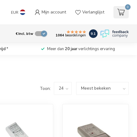
0
Mijn account
Verlanglijst
EUR
9.1
€
Incl. btw
1064
beoordelingen
ijd
*
Meer dan
20 jaar
verlichtings ervaring
Toon: