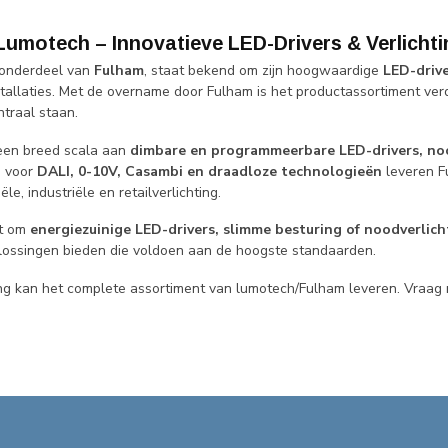
Lumotech – Innovatieve LED-Drivers & Verlicht
 onderdeel van
Fulham
, staat bekend om zijn hoogwaardige
LED-driv
stallaties. Met de overname door Fulham is het productassortiment ver
traal staan.
een breed scala aan
dimbare en programmeerbare LED-drivers, noo
g voor
DALI, 0-10V, Casambi en draadloze technologieën
leveren F
le, industriële en retailverlichting.
at om
energiezuinige LED-drivers, slimme besturing of noodverlich
plossingen bieden die voldoen aan de hoogste standaarden.
ng kan het complete assortiment van lumotech/Fulham leveren. Vraag