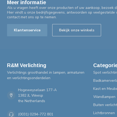
Meer informatie
Als u vragen heeft over onze producten of uw aankoop, bezoek d
Hier vindt u onze bedrijfsgegevens, antwoorden op veelgestelde
contact met ons op te nemen.
Klantenservice
Bekijk onze winkels
R&M Verlichting
Categori
Verlichtings groothandel in lampen, armaturen
Spot verlichti
en verlichtingsonderdelen
Badkamerverli
Kast en Meube
Hogeweyselaan 177-A
1382 JL Weesp
Wandlampen
the Netherlands
Buiten verlich
Lichtbronnen
(0031) 0294-772 801