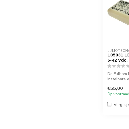
LUMOTECH
L05031 LE
6-42 Vdc,
De Fulham 
instelbare 
driver tot 3
€55,00
Op voorraa
Vergelij