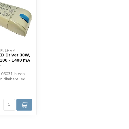
/FULHAM
D Driver 30W,
 100 - 1400 mA
L05031 is een
en dimbare led
0W. De L05031 ...
d
k