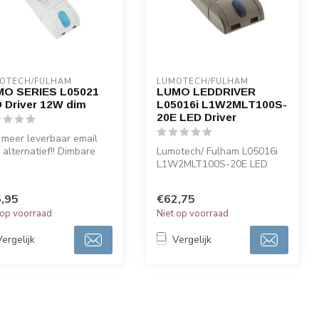
OTECH/FULHAM
LUMOTECH/FULHAM
O SERIES L05021
LUMO LEDDRIVER
 Driver 12W dim
L05016i L1W2MLT100S-
20E LED Driver
 meer leverbaar email
 alternatief!! Dimbare
Lumotech/ Fulham L05016i
driver van het merk
L1W2MLT100S-20E LED
..
Driver 20W 3-33V 250-
1000mA. 1-1...
,95
€62,75
 op voorraad
Niet op voorraad
Vergelijk
Vergelijk