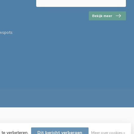
Bekijk meer
uwspots
 te verbeteren.
Dit bericht verbergen
Meer over cookies »
velopment