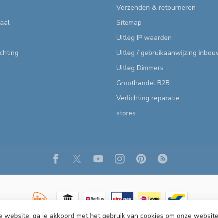
Verzenden & retourneren
aal
Sitemap
Uitleg IP waarden
ichting
Uitleg / gebruikaanwijzing inbo
Uitleg Dimmers
Groothandel B2B
Verlichting reparatie
stores
e website, ga je akkoord met het gebruik van cookies om onze website
ht 2026 R&M Verlichting
- Powered by
Lightspeed
-
Lightspeed design
by
Dy