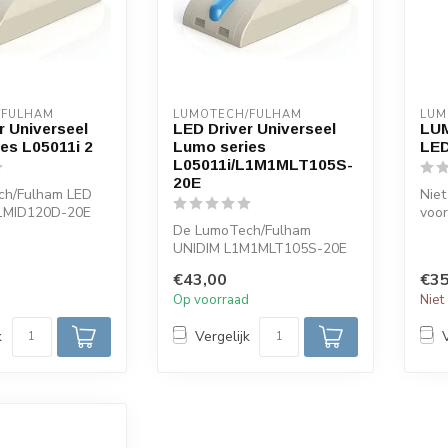
/FULHAM
LUMOTECH/FULHAM
LUM
r Universeel
LED Driver Universeel
LUM
es L05011i 2
Lumo series
LED
L05011i/L1M1MLT105S-
20E
ch/Fulham LED
Niet
W1MID120D-20E
voor
nstelbaar.
De LumoTech/Fulham
led 
UNIDIM L1M1MLT105S-20E
Lum.
is een hoogwaardige LED-
€43,00
€35
driver, ontwo...
d
Op voorraad
Niet
k
Vergelijk