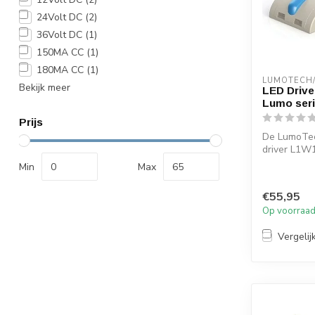
24Volt DC
(2)
36Volt DC
(1)
150MA CC
(1)
180MA CC
(1)
LUMOTECH
Bekijk meer
LED Drive
Lumo seri
Prijs
De LumoTe
driver L1
/L05011i 2 i
Min
Max
Eenvoudig...
€55,95
Op voorraa
Vergelij