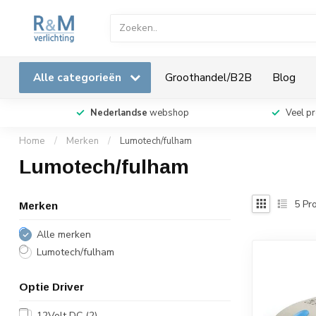
Alle categorieën
Groothandel/B2B
Blog
Nederlandse
webshop
Veel p
Home
/
Merken
/
Lumotech/fulham
Lumotech/fulham
5
Pro
Merken
Alle merken
Lumotech/fulham
Optie Driver
12Volt DC
(2)