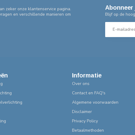
Abonneer 
an zeker onze klantenservice pagina.
Blijf op de hoo
 vragen en verschillende manieren om
eën
Informatie
ng
Over ons
chting
Contact en FAQ's
lverlichting
Algemene voorwaarden
Disclaimer
ting
Privacy Policy
Betaalmethoden