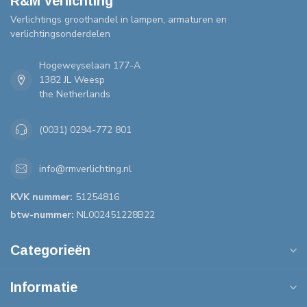
R&M Verlichting
Verlichtings groothandel in lampen, armaturen en
verlichtingsonderdelen
Hogeweyselaan 177-A
1382 JL Weesp
the Netherlands
(0031) 0294-772 801
info@rmverlichting.nl
KVK nummer:
51254816
btw-nummer:
NL002451228B22
Categorieën
Informatie