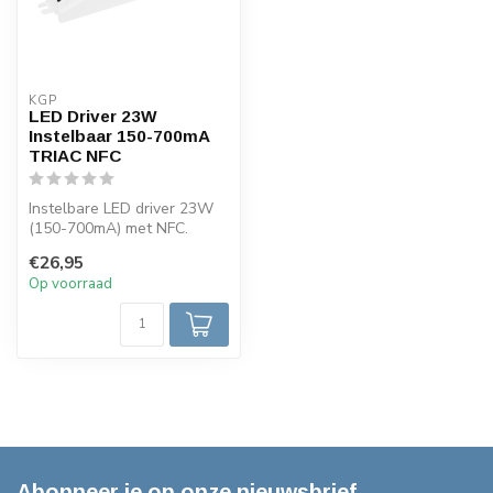
KGP
LED Driver 23W
Instelbaar 150-700mA
TRIAC NFC
Instelbare LED driver 23W
(150-700mA) met NFC.
Programmeerbaar via
€26,95
smartphone en...
Op voorraad
Abonneer je op onze nieuwsbrief