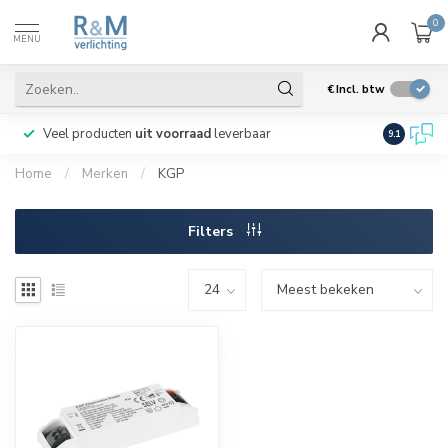
0
MENU
€
Incl. btw
Veel producten
uit voorraad
leverbaar
Wij verze
9.1
Home
/
Merken
/
KGP
Filters