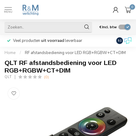
0
MENU
€
Incl. btw
Veel producten
uit voorraad
leverbaar
Wij verze
9.1
Home
/
RF afstandsbediening voor LED RGB+RGBW+CT+DIM
QLT RF afstandsbediening voor LED
RGB+RGBW+CT+DIM
(0)
QLT