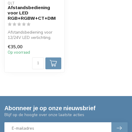
QLT
Afstandsbediening
voor LED
RGB+RGBW+CT+DIM
Afstandsbediening voor
12/24V LED verlichting.
Combineerbaar met QLT
€35,00
pdl-u recei...
Op voorraad
Abonneer je op onze nieuwsbrief
Blijf op de hoogte over onze laatste acties