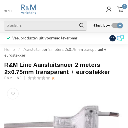
0
MENU
€
Incl. btw
Veel producten
uit voorraad
leverbaar
Wij verze
9.1
Home
/
Aansluitsnoer 2 meters 2x0.75mm transparant +
eurostekker
R&M Line Aansluitsnoer 2 meters
2x0.75mm transparant + eurostekker
(0)
R&M LINE