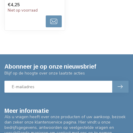
euros tekker. Makkelijk te
€4,25
monteren...
Niet op voorraad
Abonneer je op onze nieuwsbrief
Blijf op de hoogte over onze laatste acties
Meer informatie
Als u vragen heeft over onze producten of uw aankoop, bezoek
dan zeker onze klantenservice pagina. Hier vindt u onze
bedrijfsgegevens, antwoorden op veelgestelde vragen en
verschillende manieren om contact met ons op te nemen.