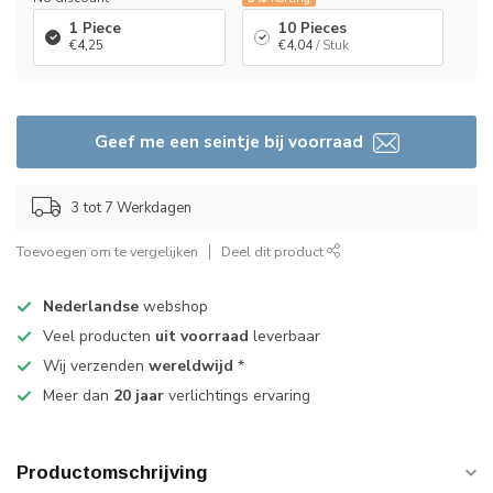
1 Piece
10 Pieces
€4,25
€4,04
/ Stuk
Geef me een seintje bij voorraad
3 tot 7 Werkdagen
Toevoegen om te vergelijken
Deel dit product
Nederlandse
webshop
Veel producten
uit voorraad
leverbaar
Wij verzenden
wereldwijd
*
Meer dan
20 jaar
verlichtings ervaring
Productomschrijving