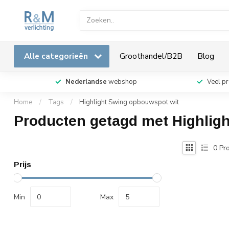
Alle categorieën
Groothandel/B2B
Blog
Nederlandse
webshop
Veel p
Home
/
Tags
/
Highlight Swing opbouwspot wit
Producten getagd met Highlig
0
Pro
Prijs
Min
Max