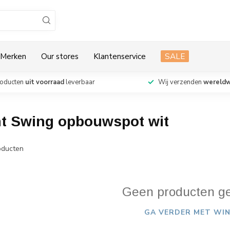
Merken
Our stores
Klantenservice
SALE
roducten
uit voorraad
leverbaar
Wij verzenden
wereldw
ht Swing opbouwspot wit
ducten
Geen producten g
GA VERDER MET WIN