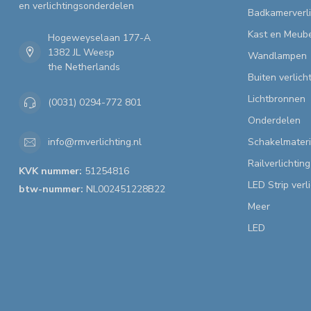
en verlichtingsonderdelen
Badkamerverli
Kast en Meube
Hogeweyselaan 177-A
1382 JL Weesp
Wandlampen
the Netherlands
Buiten verlich
Lichtbronnen
(0031) 0294-772 801
Onderdelen
Schakelmateri
info@rmverlichting.nl
Railverlichting
KVK nummer:
51254816
LED Strip verl
btw-nummer:
NL002451228B22
Meer
LED