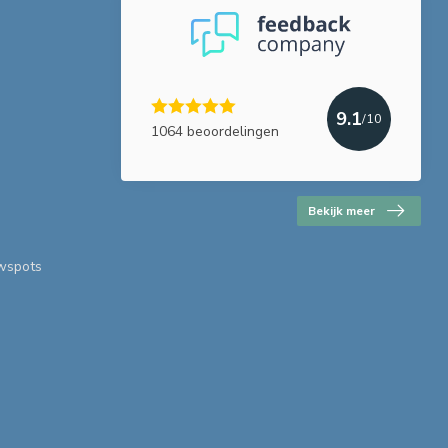
9.1
/10
1064 beoordelingen
Bekijk meer
uwspots