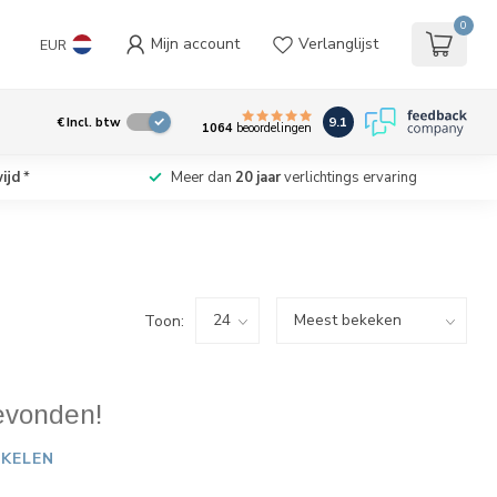
0
Mijn account
Verlanglijst
EUR
9.1
€
Incl. btw
1064
beoordelingen
ijd
*
Meer dan
20 jaar
verlichtings ervaring
Toon:
evonden!
KELEN