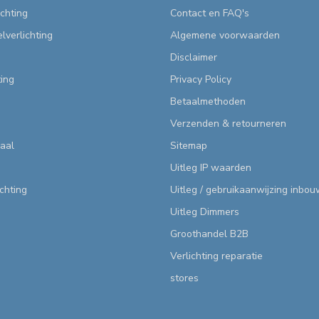
chting
Contact en FAQ's
lverlichting
Algemene voorwaarden
Disclaimer
ting
Privacy Policy
Betaalmethoden
Verzenden & retourneren
aal
Sitemap
Uitleg IP waarden
ichting
Uitleg / gebruikaanwijzing inbo
Uitleg Dimmers
Groothandel B2B
Verlichting reparatie
stores