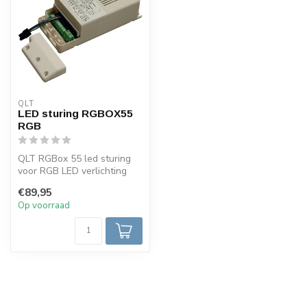
QLT
LED sturing RGBOX55
RGB
QLT RGBox 55 led sturing
voor RGB LED verlichting
24volt maximaal 55Watt.
€89,95
Deze d...
Op voorraad