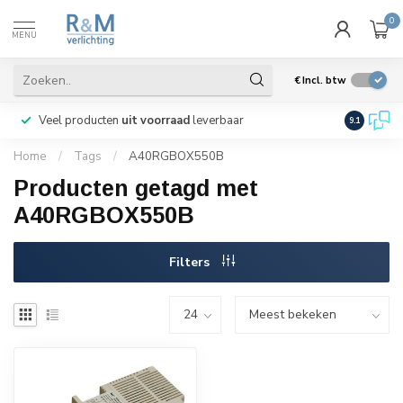
0
MENU
€
Incl. btw
Veel producten
uit voorraad
leverbaar
Wij verze
9.1
Home
/
Tags
/
A40RGBOX550B
Producten getagd met
A40RGBOX550B
Filters