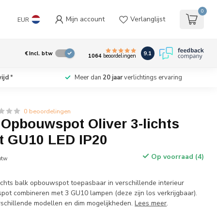
0
Mijn account
Verlanglijst
EUR
9.1
€
Incl. btw
1064
beoordelingen
ijd
*
Meer dan
20 jaar
verlichtings ervaring
0 beoordelingen
 Opbouwspot Oliver 3-lichts
rt GU10 LED IP20
Op voorraad (4)
 btw
chts balk opbouwspot toepasbaar in verschillende interieur
 spot combineren met 3 GU10 lampen (deze zijn los verkrijgbaar).
erschillende modellen en dim mogelijkheden.
Lees meer
.