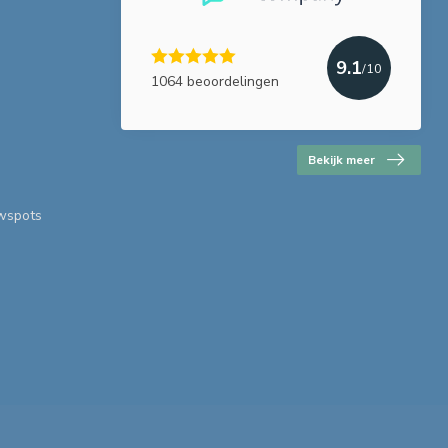
9.1
/10
1064 beoordelingen
Bekijk meer
uwspots