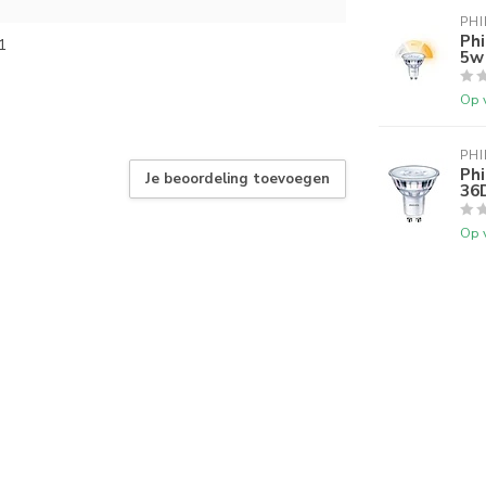
PHI
Ph
1
5w
Op 
PHI
Ph
Je beoordeling toevoegen
36
Op 