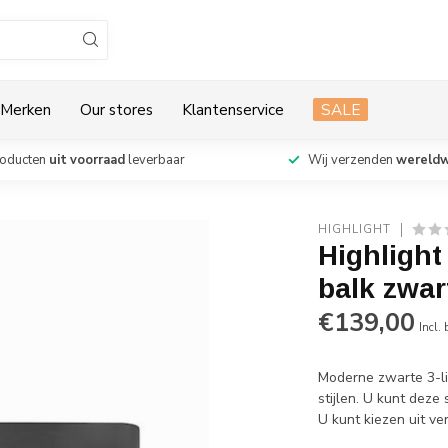
Merken
Our stores
Klantenservice
SALE
roducten
uit voorraad
leverbaar
Wij verzenden
wereldw
HIGHLIGHT
Highlight
balk zwa
€139,00
Incl.
Moderne zwarte 3-li
stijlen. U kunt deze
U kunt kiezen uit v