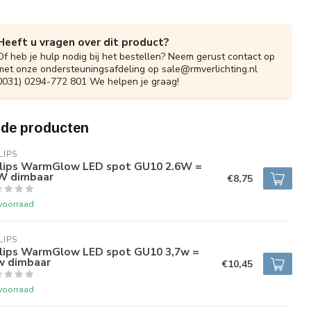
Heeft u vragen over dit product?
Of heb je hulp nodig bij het bestellen? Neem gerust contact op
met onze ondersteuningsafdeling op
sale@rmverlichting.nl
0031) 0294-772 801 We helpen je graag!
rde producten
LIPS
ilips WarmGlow LED spot GU10 2.6W =
W dimbaar
€8,75
voorraad
LIPS
ilips WarmGlow LED spot GU10 3,7w =
w dimbaar
€10,45
voorraad