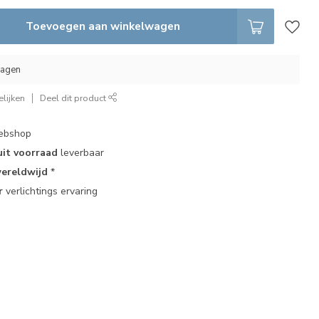
Toevoegen aan winkelwagen
dagen
lijken
Deel dit product
bshop
uit voorraad
leverbaar
ereldwijd
*
r
verlichtings ervaring