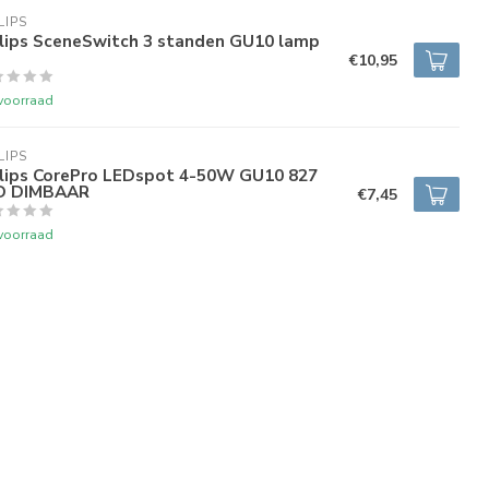
LIPS
ilips SceneSwitch 3 standen GU10 lamp
€10,95
voorraad
LIPS
ilips CorePro LEDspot 4-50W GU10 827
D DIMBAAR
€7,45
voorraad