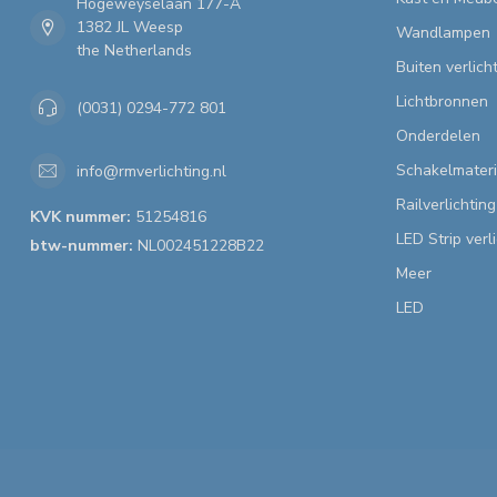
Hogeweyselaan 177-A
1382 JL Weesp
Wandlampen
the Netherlands
Buiten verlich
Lichtbronnen
(0031) 0294-772 801
Onderdelen
Schakelmateri
info@rmverlichting.nl
Railverlichting
KVK nummer:
51254816
LED Strip verl
btw-nummer:
NL002451228B22
Meer
LED