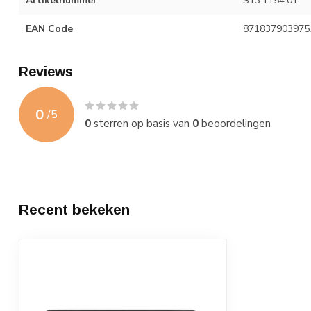
Artikelnummer
S13.1154.01
EAN Code
871837903975
Reviews
0
/
5
0
sterren op basis van
0
beoordelingen
Recent bekeken