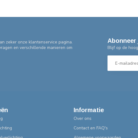
Abonneer 
an zeker onze klantenservice pagina.
Blijf op de hoo
 vragen en verschillende manieren om
eën
Informatie
ng
Over ons
chting
Contact en FAQ's
lverlichting
Algemene voorwaarden