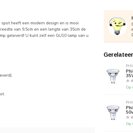
e spot heeft een modern design en is mooi
breedte van 9,5cm en een lengte van 35cm de
amp geleverd! U kunt zelf een GU10 lamp van u
Gerelatee
PHI
 en draaibaar.
Ph
35
everd).
Op 
ot.
PHI
Ph
50
Op 