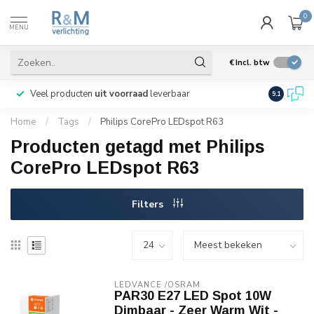
0
MENU
€
Incl. btw
Veel producten
uit voorraad
leverbaar
Wij verze
9.1
Home
/
Tags
/
Philips CorePro LEDspot R63
Producten getagd met Philips
CorePro LEDspot R63
Filters
LEDVANCE /OSRAM 
PAR30 E27 LED Spot 10W
Dimbaar - Zeer Warm Wit -